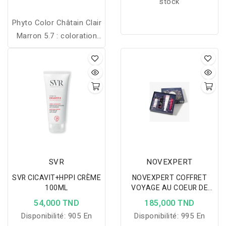
stock
Phyto Color Châtain Clair
Marron 5.7 : coloration
végétale sans
ammoniaque, reflets
naturels, longue tenue, et
couvrance parfaite des
cheveux blancs.
SVR
NOVEXPERT
SVR CICAVIT+HPPI CRÈME
NOVEXPERT COFFRET
100ML
VOYAGE AU COEUR DE
L'ACIDE HYALURONIQUE
54,000 TND
185,000 TND
Disponibilité:
905 En
Disponibilité:
995 En