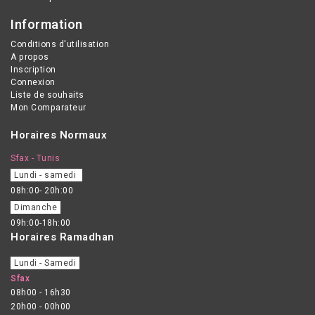
Tatouage, post-actes
Information
dermatologiques (peeling,
Conditions d'utilisation
laser) • Echauffements,
A propos
coups de soleil •
Inscription
Connexion
Epilation, rasage A
Liste de souhaits
appliquer sur les zones
Mon Comparateur
concernées propres et
Horaires Normaux
sèches 2 fois par jour,
jusqu’à réparation
Sfax - Tunis
complète. Usage externe.
Lundi - samedi
08h:00- 20h:00
Dimanche
09h:00-18h:00
Horaires Ramadhan
Lundi - Samedi
Sfax
08h00 - 16h30
20h00 - 00h00