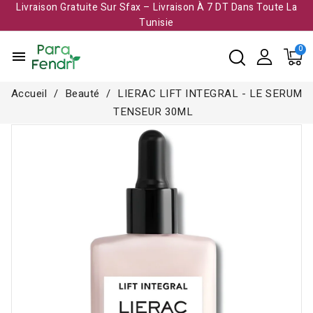
Livraison Gratuite Sur Sfax – Livraison À 7 DT Dans Toute La
Tunisie​
menu
Accueil
Beauté
LIERAC LIFT INTEGRAL - LE SERUM
TENSEUR 30ML