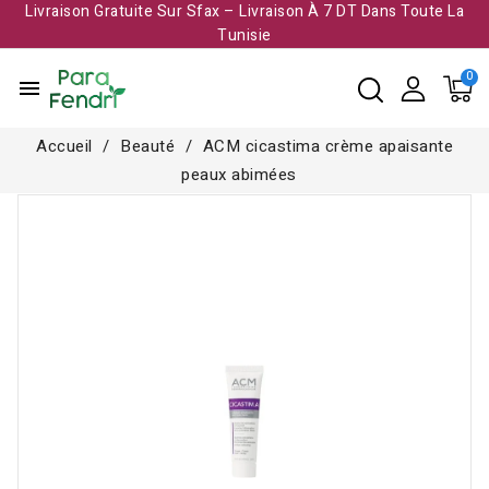
Livraison Gratuite Sur Sfax – Livraison À 7 DT Dans Toute La
Tunisie​
menu
Accueil
Beauté
ACM cicastima crème apaisante
peaux abimées