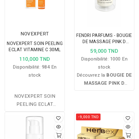
NOVEXPERT
FENDRI PARFUMS - BOUGIE
DE MASSAGE PINK D
NOVEXPERT SOIN PEELING
STRESS
ECLAT VITAMINE C 30ML
59,000 TND
110,000 TND
Disponibilité:
1000 En
Disponibilité:
984 En
stock
stock
Découvrez la
BOUGIE DE
MASSAGE PINK D
STRESS
de
F FENDRI
NOVEXPERT SOIN
PARFUMS
, une bougie
PEELING ECLAT
qui se transforme en une
VITAMINE C 30ML en
huile de massage tiède
-9,000 TND
vente en ligne, sur le site
pour offrir un moment de
de votre parapharmacie à
relaxation, hydrater la
prix discount, est un soin