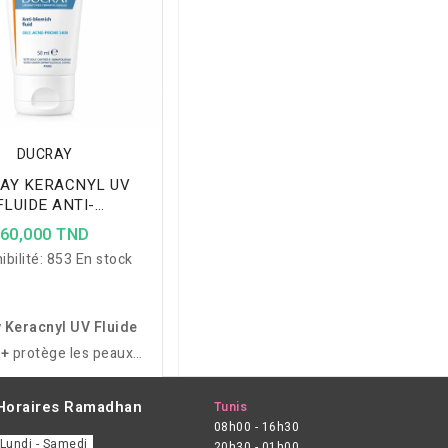
DUCRAY
AY KERACNYL UV
FLUIDE ANTI-
RFECTIONS PEAUX
60,000 TND
SES A TENDANCE
ibilité:
853 En stock
CNEIQUE 50ML
 Keracnyl UV Fluide
0+
protège les peaux
 à tendance acnéique
leil tout en aidant à
Horaires Ramadhan
Tunis
08h00 - 16h30
les imperfections et la
Lundi - Samedi
20h30 - 01h00