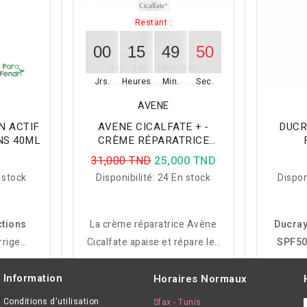
Restant :
00
15
49
49
:
:
:
00
d
16
h
49
m
47
s
Jrs.
Heures
Min.
Sec.
AVENE
N ACTIF
AVENE CICALFATE + -
DUCR
NS 40ML
CRÈME RÉPARATRICE
PROTECTRICE 40ML
IMPE
D
31,000 TND
25,000 TND
GRAS
 stock
Disponibilité:
24 En stock
Dispon
A
ctions
La crème réparatrice Avène
Ducray
rrige
Cicalfate apaise et répare les
SPF5
hydrate
peaux irritées et lésées.
grasses
es dès 6
Formule antibactérienne
du so
Information
Horaires Normaux
et lisse.
brevetée, hypoallergénique et
réduire 
Conditions d'utilisation
Sfax - Tunis