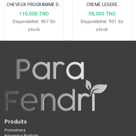
CHEVEUX PROGRAMME DE
CREME LEGERE
3 MOIS 84 CP
HYDRATANTE PEAUX
110,000 TND
38,000 TND
FRAGILE 40ML
Disponibilité:
907 En
Disponibilité:
931 En
stock
stock
Produits
Promotions
Nouveaux Produits