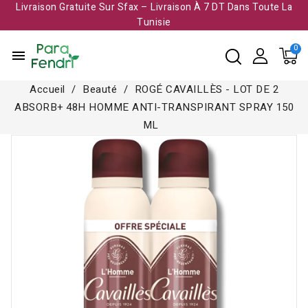
Livraison Gratuite Sur Sfax – Livraison À 7 DT Dans Toute La
Tunisie​
menu
Accueil
Beauté
ROGÉ CAVAILLÈS - LOT DE 2
ABSORB+ 48H HOMME ANTI-TRANSPIRANT SPRAY 150
ML