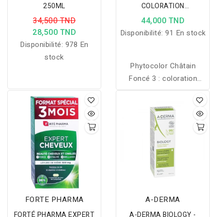
250ML
COLORATION
PERMANENTE CHATIN
34,500 TND
44,000 TND
FONCE 3
28,500 TND
Disponibilité:
91 En stock
Disponibilité:
978 En
stock
Phytocolor Châtain
Foncé 3 : coloration
végétale intense, couvre
100% des cheveux
blancs, respecte le cuir
chevelu et nourrit la fibre
capillaire.
FORTE PHARMA
A-DERMA
FORTÉ PHARMA EXPERT
A-DERMA BIOLOGY -