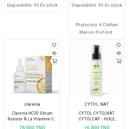
MIXTES A GRASSES
MARRON PROFOND 4.77
Disponibilité:
95 En stock
Disponibilité:
95 En stock
150ML
Phytocolor 4 Châtain
Marron Profond :
coloration permanente
aux pigments végétaux,
intense, naturelle et ultra
brillante, couvrant 100%
des cheveux blancs.
clarenia
CYTOL NAT
Clarenia HC20 Sérum
CYTOL CYTOLNAT
Booster À La Vitamine C -
CYTOLCAP - HUILE
30ml
REVITALISANTE 50ML
78,000 TND
16,000 TND