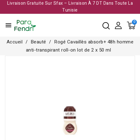
Livraison Gratuite Sur Sfax – Livraison À 7 DT Dans Toute La
Tunisie​
menu
Accueil
Beauté
Rogé Cavaillès absorb+ 48h homme
anti-transpirant roll-on lot de 2 x 50 ml