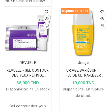
NUXE Crème Fraîche® de
des fleurs de cerisier,
Beauté est un soin
sublimée par un bouquet
Rupture de stock
spécialement conçu pour
de fleurs blanches,
limiter la perte d'éclat et
offrant un sillage délicat,
de confort et les
lumineux et longue tenue.
sensations intenses et
persistantes de
tiraillements.
REVUELE
Uriage
REVUELE - GEL CONTOUR
URIAGE BARIÉSUN –
DES YEUX RÉTINOL
FLUIDE ULTRA-LÉGER
HYDRATANT ANTI-RIDES
SPF50+ 30ML
38,000 TND
19,000 TND
ET ANTI-CERNES 25 ML
Disponibilité:
71 En stock
Disponibilité:
En rupture
de stock
Gel contour des yeux