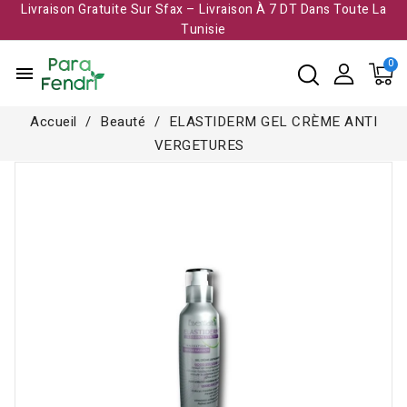
Livraison Gratuite Sur Sfax – Livraison À 7 DT Dans Toute La
Tunisie​
menu
Accueil
Beauté
ELASTIDERM GEL CRÈME ANTI
VERGETURES