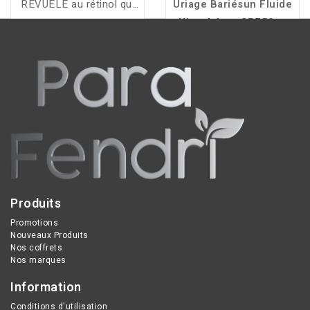
REVUELE au rétinol qui
Uriage Bariésun Fluide
hydrate, lisse et raffermit
Ultra-Léger SPF50+
:
pour un regard plus jeune
très haute protection
et lumineux.
UVA/UVB pour peaux
sensibles, texture légère,
fini invisible, format
pratique 30 ml.
Produits
Promotions
Nouveaux Produits
Nos coffrets
Nos marques
Information
Conditions d'utilisation