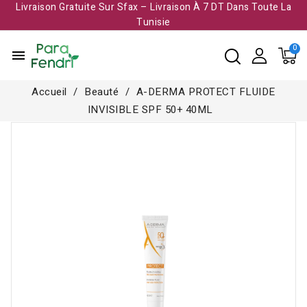
Livraison Gratuite Sur Sfax – Livraison À 7 DT Dans Toute La
Tunisie​
menu
Accueil
Beauté
A-DERMA PROTECT FLUIDE
INVISIBLE SPF 50+ 40ML