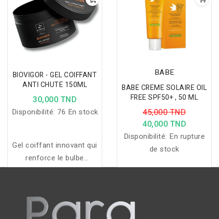
BABE
BIOVIGOR - GEL COIFFANT
ANTI CHUTE 150ML
BABE CREME SOLAIRE OIL
FREE SPF50+ , 50 ML
30,000 TND
Disponibilité:
76 En stock
45,000 TND
40,000 TND
Disponibilité:
En rupture
Gel coiffant innovant qui
de stock
renforce le bulbe
capillaire, freine la chute
et stimule la repousse
des cheveux.