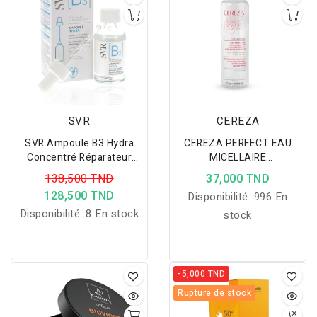
SVR
CEREZA
SVR Ampoule B3 Hydra
CEREZA PERFECT EAU
Concentré Réparateur
MICELLAIRE
Repulpant
DEMAQUILLANTE
138,500 TND
37,000 TND
ECLAIRCISSANTE 400ML
128,500 TND
Disponibilité:
996 En
Disponibilité:
8 En stock
stock
-5,000 TND
Rupture de stock