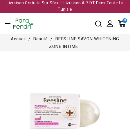
Livraison Gratuite Sur Sfax – Livraison À 7 DT Dans Toute La
Tunisie​
menu
Accueil
Beauté
BEESLINE SAVON WHITENING
ZONE INTIME