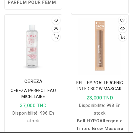
PARFUM POUR FEMME
SÉDUCTION 100 ML
est
une fragrance élégante et
captivante offrant une
excellente tenue, idéale
pour révéler une féminité
séduisante avec un
sillage raffiné et
inoubliable.
CEREZA
BELL HYPOALLERGENIC
TINTED BROW MASCARA
CEREZA PERFECT EAU
POUR SOURCILS - 01
MICELLAIRE
23,000 TND
NATURAL
DEMAQUILLANTE
37,000 TND
Disponibilité:
998 En
ECLAIRCISSANTE 400ML
Disponibilité:
996 En
stock
stock
Bell HYPOAllergenic
Tinted Brow Mascara