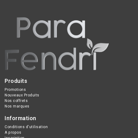
01 Natural
est un
mascara teinté pour
sourcils qui colore, fixe
et densifie naturellement
les sourcils tout en
offrant une tenue longue
durée grâce à sa formule
vegan composée à 97 %
d'ingrédients d'origine
naturelle.
Produits
Promotions
Nouveaux Produits
Nos coffrets
Nos marques
Information
Conditions d'utilisation
A propos
Inscription