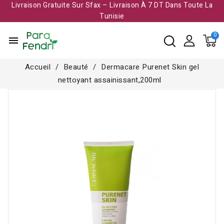
Livraison Gratuite Sur Sfax – Livraison À 7 DT Dans Toute La
Tunisie​
menu
Accueil
Beauté
Dermacare Purenet Skin gel
nettoyant assainissant,200ml