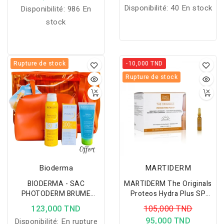
Disponibilité:
40 En stock
Disponibilité:
986 En
stock
Rupture de stock
-10,000 TND
Rupture de stock
Bioderma
MARTIDERM
BIODERMA - SAC
MARTIDERM The Originals
PHOTODERM BRUME
Proteos Hydra Plus SP
INVISIBLE SPF50+
PEAUX NORMALES-
123,000 TND
105,000 TND
150ML+FLUIDE MAX SPF
MIXTES
95,000 TND
Disponibilité:
En rupture
100 40ML+SEBIUM GEL