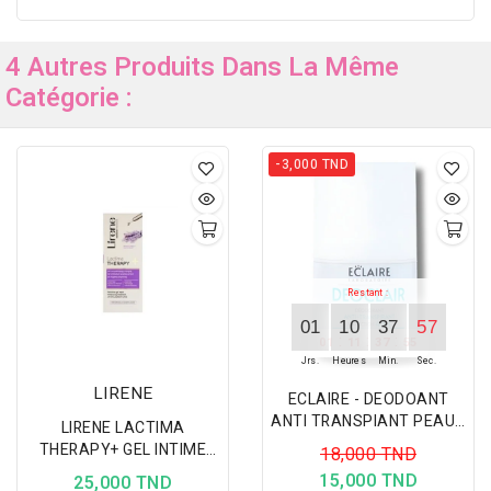
4 Autres Produits Dans La Même
Catégorie :
-3,000 TND
Restant :
01
10
37
57
:
:
:
01
11
37
55
Jrs.
Heures
Min.
Sec.
LIRENE
ECLAIRE - DEODOANT
ANTI TRANSPIANT PEAUX
LIRENE LACTIMA
SENSIBLES 50ML
THERAPY+ GEL INTIME
18,000 TND
300ML
15,000 TND
25,000 TND