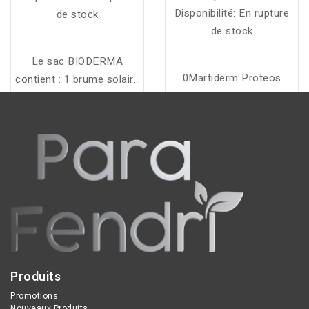
Disponibilité:
En rupture
MOUSSANT 100ML
de stock
OFFERT
de stock
Le sac BIODERMA
0Martiderm Proteos
contient : 1 brume solaire
Hydra plus se sont
Photoderm SPF50+ 150
Hydratantes et
ml, 1 fluide solaire
antioxydantes,
invisible Photoderm
permettant de Raffermir
SPF100 40 ml, 1 gel
et illuminer la peau
moussant purifiant
Sébium 100 ml offert, et
1 sac de plage offert.
Produits
Promotions
Nouveaux Produits