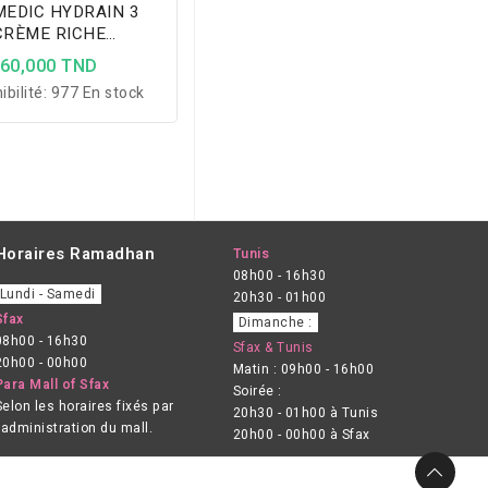
EDIC HYDRAIN 3
CRÈME RICHE
TANTE PROFONDEUR
60,000 TND
SPF15
ibilité:
977 En stock
Horaires Ramadhan
Tunis
08h00 - 16h30
Lundi - Samedi
20h30 - 01h00
Sfax
Dimanche :
08h00 - 16h30
Sfax & Tunis
20h00 - 00h00
Matin : 09h00 - 16h00
Para Mall of Sfax
Soirée :
Selon les horaires fixés par
20h30 - 01h00 à Tunis
l’administration du mall.
20h00 - 00h00 à Sfax