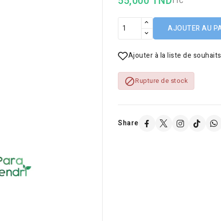
55,000 TND
TTC
AJOUTER AU P
Ajouter à la liste de souhait

Rupture de stock
Share