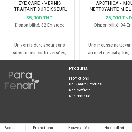
EYE CARE - VERNIS
APOTHICA - MO
TRAITANT DURCISSEUR
NETTOYANTE MIEL
8ML
RESTORE 150
35,000 TND
25,000 TN
Disponibilité:
82 En stock
Disponibilité:
94 En
Un vernis durcisseur sans
Une mousse nettoyan
substances controversées,
au miel d’eucalyptus, 
idéal pour renforcer et
et vitamine E pour 
protéger les ongles fragiles,
lisse, propre et ap
Produits
mous ou cassants.
Promotions
Nouveaux Produits
Nos coffrets
Nos marques
Acceuil
Promotions
Nouveautés
Nos coffrets