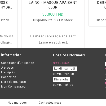
USSE
LAINO - MASQUE APAISANT
DERM
 HYDRA
65GR
ML
HYDRA
D
55,000 TND
 stock
Disponibilité:
97 En stock
Dispon
te douce
Le masque visage apaisant
collagène
Laino
en stick est
une peau
spécialement conçu pour les
aisée.
peaux sensibles. Formulé avec
Information
Horaires Normaux
de l'argile rose, du chanvre et
Conditions d'utilisation
Sfax - Tunis
du kakadu, il hydrate, purifie et
A propos
Lundi - samedi
Inscription
apaise, tout en atténuant les
08h:00- 20h:00
Connexion
rougeurs et en ravivant l'éclat
Dimanche
Liste de souhaits
09h:00-18h:00
du teint.
Mon Comparateur
Nos marques
Contactez-nous