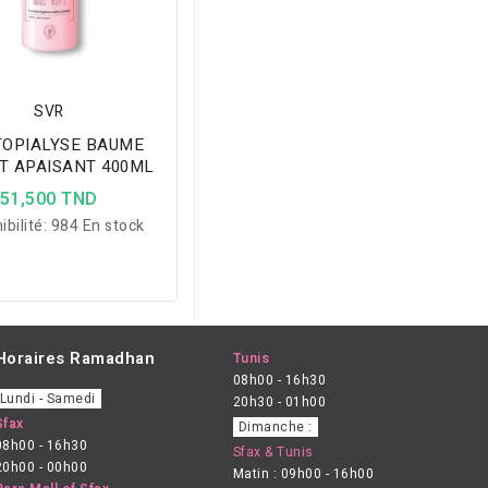
SVR
TOPIALYSE BAUME
T APAISANT 400ML
51,500 TND
ibilité:
984 En stock
Horaires Ramadhan
Tunis
08h00 - 16h30
Lundi - Samedi
20h30 - 01h00
Sfax
Dimanche :
08h00 - 16h30
Sfax & Tunis
20h00 - 00h00
Matin : 09h00 - 16h00