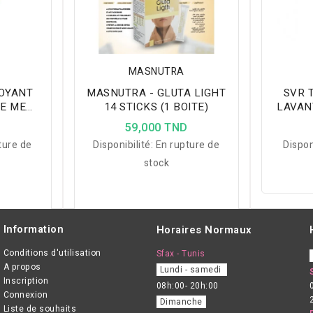
MASNUTRA
TOYANT
MASNUTRA - GLUTA LIGHT
SVR 
KE ME
14 STICKS (1 BOITE)
LAVAN
D
59,000 TND
ture de
Disponibilité:
En rupture de
Dispon
stock
Information
Horaires Normaux
Conditions d'utilisation
Sfax - Tunis
A propos
Lundi - samedi
Inscription
08h:00- 20h:00
Connexion
Dimanche
Liste de souhaits