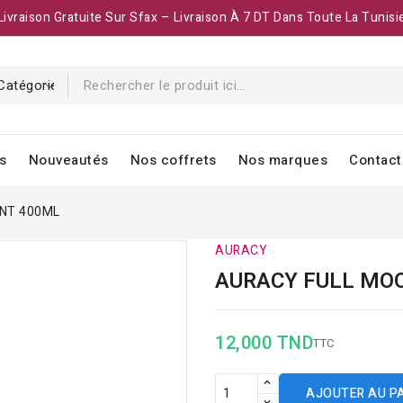
Livraison Gratuite Sur Sfax – Livraison À 7 DT Dans Toute La Tunisi
s
Nouveautés
Nos coffrets
Nos marques
Contact
NT 400ML
AURACY
AURACY FULL MO
12,000 TND
TTC
AJOUTER AU P