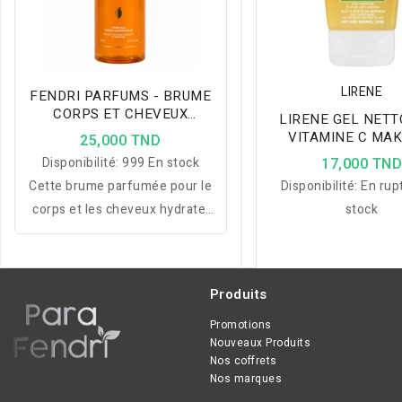
LIRENE
FENDRI PARFUMS - BRUME
CORPS ET CHEVEUX
LIRENE GEL NET
MANGO KISS 150 ML
VITAMINE C MA
25,000 TND
FRESH
Disponibilité:
999 En stock
17,000 TN
Cette brume parfumée pour le
Disponibilité:
En rup
corps et les cheveux hydrate,
stock
rafraîchit et laisse un voile
délicatement parfumé aux
notes chaudes et exotiques,
Produits
tout en offrant une sensation
légère, non collante et
Promotions
Nouveaux Produits
agréable au quotidien.
Nos coffrets
Nos marques