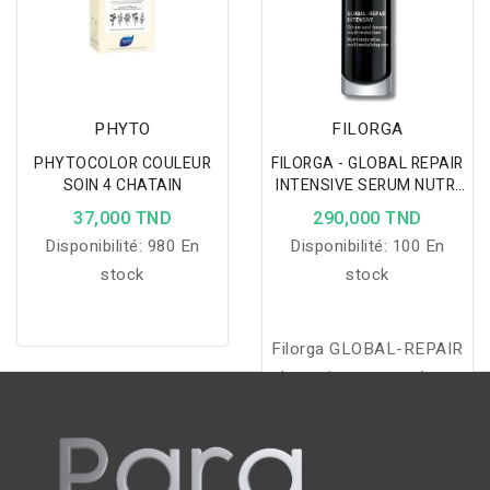
PHYTO
FILORGA
PHYTOCOLOR COULEUR
FILORGA - GLOBAL REPAIR
SOIN 4 CHATAIN
INTENSIVE SERUM NUTRI
JEUNESSE 30 ML
37,000 TND
290,000 TND
Disponibilité:
980 En
Disponibilité:
100 En
stock
stock
Filorga GLOBAL-REPAIR
Intensive est un sérum
anti-âge global ultra-
concentré qui revitalise,
nourrit et corrige tous les