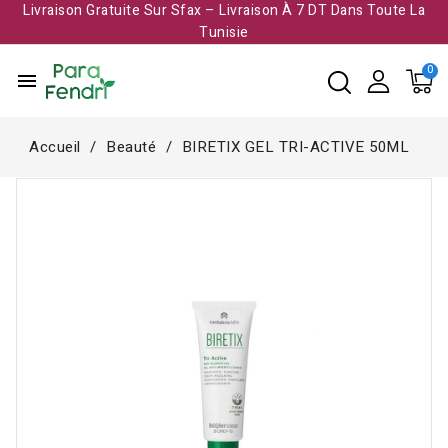
Livraison Gratuite Sur Sfax – Livraison À 7 DT Dans Toute La
Tunisie​
menu
Accueil
Beauté
BIRETIX GEL TRI-ACTIVE 50ML