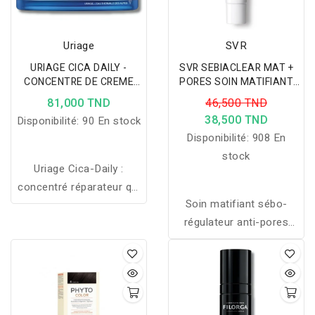
Uriage
SVR
URIAGE CICA DAILY -
SVR SEBIACLEAR MAT +
CONCENTRE DE CREME
PORES SOIN MATIFIANT
REPARATEUR 50ML
40ML
81,000 TND
46,500 TND
38,500 TND
Disponibilité:
90 En stock
Disponibilité:
908 En
stock
Uriage Cica-Daily :
concentré réparateur qui
Soin matifiant sébo-
apaise, régénère et
régulateur anti-pores
protège les peaux
dilatés
fragilisées pour un teint
plus lisse et lumineux.