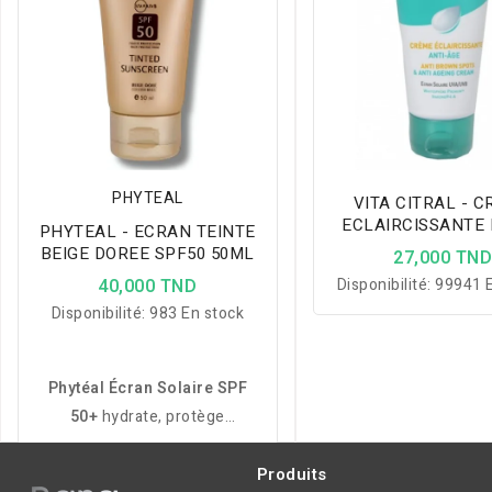
PHYTEAL
VITA CITRAL - 
ECLAIRCISSANTE
PHYTEAL - ECRAN TEINTE
ANTI ÂGE 75
BEIGE DOREE SPF50 50ML
27,000 TN
40,000 TND
Disponibilité:
99941 E
Disponibilité:
983 En stock
Phytéal Écran Solaire SPF
50+
hydrate, protège
efficacement les peaux
sèches et unifie le teint grâce
Produits