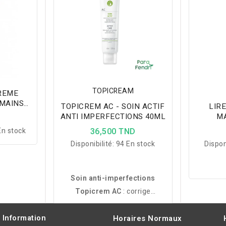
TOPICREAM
CREME
 MAINS
TOPICREM AC - SOIN ACTIF
LIR
ML
ANTI IMPERFECTIONS 40ML
MA
D
n stock
36,500 TND
Disponibilité:
94 En stock
Dispon
Soin anti-imperfections
Topicrem AC
: corrige
boutons, apaise et hydrate
24h. Résultats visibles dès 6
Information
Horaires Normaux