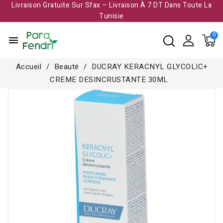
Livraison Gratuite Sur Sfax – Livraison À 7 DT Dans Toute La
Tunisie​
menu
Accueil
Beauté
DUCRAY KERACNYL GLYCOLIC+
CREME DESINCRUSTANTE 30ML