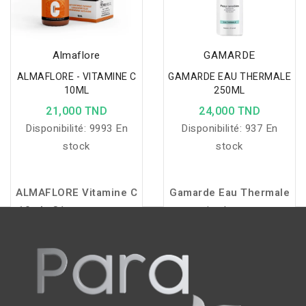
Almaflore
GAMARDE
ALMAFLORE - VITAMINE C
GAMARDE EAU THERMALE
10ML
250ML
21,000 TND
24,000 TND
Disponibilité:
9993 En
Disponibilité:
937 En
stock
stock
ALMAFLORE Vitamine C
Gamarde
Eau
Thermale
10ml :
Sérum concentré
apaise
les
peaux
pour un teint lumineux,
sensibles,
calme
les
tonifié et revitalisé.
rougeurs
et
rafraîchit
la
peau
pour
un
confort
et
une
douceur
au
quotidien