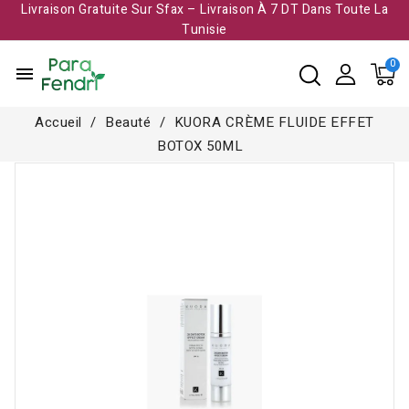
Livraison Gratuite Sur Sfax – Livraison À 7 DT Dans Toute La
Tunisie​
menu
Accueil
Beauté
KUORA CRÈME FLUIDE EFFET
BOTOX 50ML
-15,000 TND