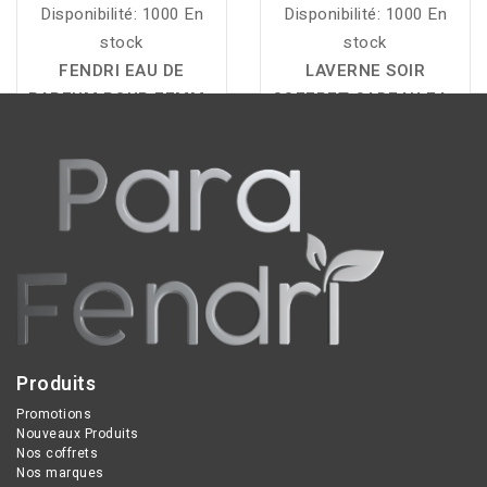
Disponibilité:
1000 En
Disponibilité:
1000 En
stock
stock
FENDRI EAU DE
LAVERNE SOIR
PARFUM POUR FEMME
COFFRET CADEAU EAU
FLORALE 100 ML
est
DE PARFUM :
une
une fragrance florale
fragrance unisexe
élégante et raffinée,
ambrée et vanillée aux
offrant une excellente
notes de caramel, figue,
tenue pour sublimer la
fève tonka, vanille,
féminité avec une touche
cardamome et ambre,
de sophistication au
offrant un sillage
quotidien.
chaleureux, élégant et
longue tenue.
Produits
Promotions
Nouveaux Produits
Nos coffrets
Nos marques