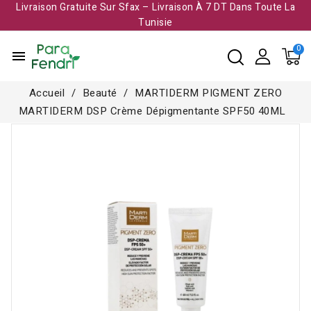
Livraison Gratuite Sur Sfax – Livraison À 7 DT Dans Toute La
Tunisie​
menu
Accueil
Beauté
MARTIDERM PIGMENT ZERO
MARTIDERM DSP Crème Dépigmentante SPF50 40ML
Rupture de stock