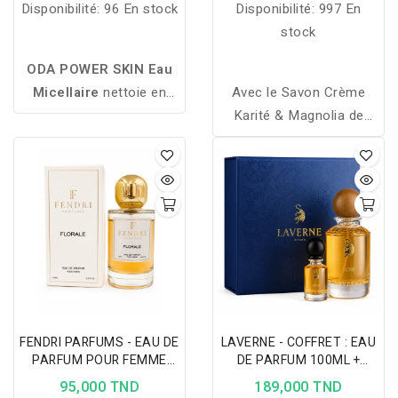
Disponibilité:
96 En stock
Disponibilité:
997 En
stock
ODA POWER SKIN Eau
Micellaire
nettoie en
Avec le Savon Crème
profondeur, élimine
Karité & Magnolia de
maquillage et impuretés,
ROGE CAVAILLES
illumine le teint et
retrouvez toute
équilibre la peau pour une
l’onctuosité d’une crème
fraîcheur éclatante.
concentrée dans un
savon solide !
FENDRI PARFUMS - EAU DE
LAVERNE - COFFRET : EAU
PARFUM POUR FEMME
DE PARFUM 100ML +
FLORALE 100 ML
FORMAT VOYAGE 10ML -
95,000 TND
189,000 TND
SOIR