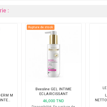
ie :
Rupture de stock
LE
Beesline GEL INTIME
ECLAIRCISSANT
DERM M
L
NETTO
46,000 TND
40ML
Disponibilité:
En rupture de