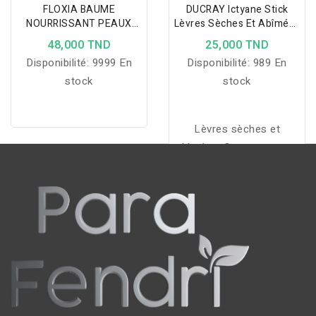
FLOXIA BAUME
DUCRAY Ictyane Stick
NOURRISSANT PEAUX
Lèvres Sèches Et Abîmées
SECHES ET SENSIBLES
3g
48,000 TND
25,000 TND
250ML
Disponibilité:
9999 En
Disponibilité:
989 En
stock
stock
Lèvres sèches et
abîmées. Contenance : 3
g