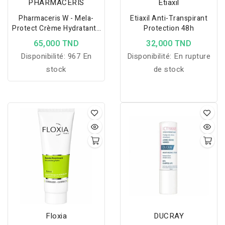
PHARMACERIS
Etiaxil
Pharmaceris W - Mela-
Etiaxil Anti-Transpirant
Protect Crème Hydratante
Protection 48h
Et Protectrice
65,000 TND
32,000 TND
Éclaircissante
Disponibilité:
967 En
Disponibilité:
En rupture
Décolorations SPF 50+, 50
Ml
stock
de stock
Floxia
DUCRAY