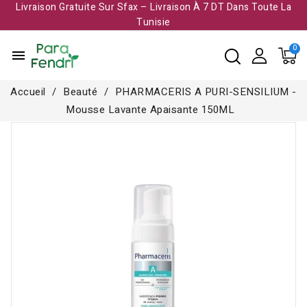
Livraison Gratuite Sur Sfax – Livraison À 7 DT Dans Toute La
Tunisie​
menu
Accueil
Beauté
PHARMACERIS A PURI-SENSILIUM -
Mousse Lavante Apaisante 150ML