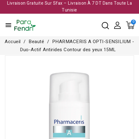
Livraison Gratuite Sur Sfax – Livraison À 7 DT Dans Toute La
Tunisie​
menu
Accueil
Beauté
PHARMACERIS A OPTI-SENSILIUM -
Duo-Actif Antirides Contour des yeux 15ML