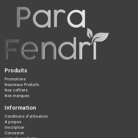
adoucir et satiner la
peau. Sur le corps,
massez l'Huile sur vos
jambes de bas en haut
pour capter la lumière et
leur donner un reflet
satiné.
Produits
Promotions
Nouveaux Produits
Nos coffrets
Nos marques
Information
Conditions d'utilisation
A propos
Inscription
Connexion