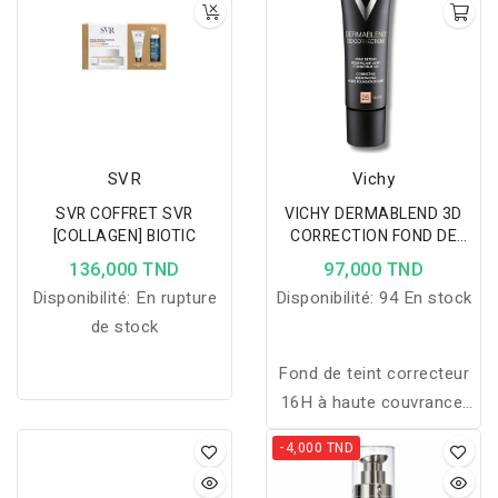
SVR
Vichy
SVR COFFRET SVR
VICHY DERMABLEND 3D
[COLLAGEN] BIOTIC
CORRECTION FOND DE
TEINT 25 NUDE 30ML
136,000 TND
97,000 TND
Disponibilité:
En rupture
Disponibilité:
94 En stock
de stock
Fond de teint correcteur
16H à haute couvrance,
lisse les imperfections,
-4,000 TND
réduit les boutons et
unifie le teint, idéal pour