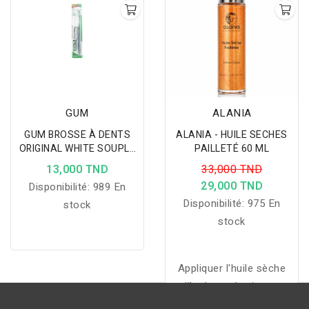
les peaux grasses à
tendance acnéique.
GUM
ALANIA
GUM BROSSE À DENTS
ALANIA - HUILE SECHES
ORIGINAL WHITE SOUPLE
PAILLETÉ 60 ML
561
13,000 TND
33,000 TND
29,000 TND
Disponibilité:
989 En
Disponibilité:
975 En
stock
stock
Appliquer l'huile sèche
pailletée sur le visage et
le corps pour nourrir,