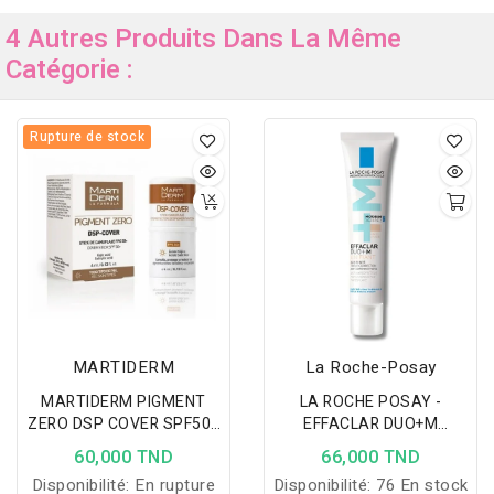
4 Autres Produits Dans La Même
Catégorie :
Rupture de stock
MARTIDERM
La Roche-Posay
MARTIDERM PIGMENT
LA ROCHE POSAY -
ZERO DSP COVER SPF50+
EFFACLAR DUO+M
4ML
UNIFIANT TRIPLE
60,000 TND
66,000 TND
CORRECTION ANTI
Disponibilité:
En rupture
Disponibilité:
76 En stock
IMPERFECTIONS LIGHT