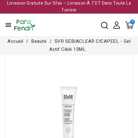
Livraison Gratuite Sur Sfax – Livraison À 7 DT Dans Toute La
Tunisie​
menu
Accueil
Beauté
SVR SEBIACLEAR CICAPEEL - Gel
Actif Ciblé 15ML