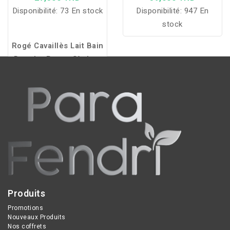
Disponibilité:
73 En stock
Disponibilité:
947 En
stock
Rogé Cavaillès Lait Bain
Douche Peaux Sèches
hydrate, régénère et
nettoie en douceur le
visage et le corps, avec
85% d'ingrédients
naturels et sans savon.
Produits
Promotions
Nouveaux Produits
Nos coffrets