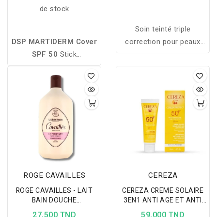
40ML
de stock
Soin teinté triple
DSP MARTIDERM Cover
correction pour peaux
SPF 50
Stick
grasses à imperfections,
Camouflage 4 ml corrige
enrichi par la science du
les taches pigmentaires,
microbiome.
unifie le teint et protège
la peau grâce à une très
haute protection solaire
SPF 50+.
ROGE CAVAILLES
CEREZA
ROGE CAVAILLES - LAIT
CEREZA CREME SOLAIRE
BAIN DOUCHE
3EN1 ANTI AGE ET ANTI
L'HYDRATANT 400ML
TACHE 50ML
27,500 TND
59,000 TND