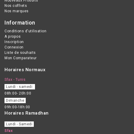
Nouveaux Produits
Sensitive permet les
Nos coffrets
soins des mains très
Nos marques
sèches, ou abimées par
Information
les détergents, l’eau ou le
Conditions d'utilisation
froid. Elle est enrichie en
A propos
glycérine qui accélère le
Inscription
Connexion
processus de
Liste de souhaits
régénération de la peau,
Mon Comparateur
en huile d’onagre qui
Horaires Normaux
renforce la fonction
barrière de la peau, en
Sfax - Tunis
huile de jojoba qui
Lundi - samedi
08h:00- 20h:00
améliore l’élasticité de la
Dimanche
peau, et en vitamine B3,
09h:00-18h:00
en dexpanthol.
Horaires Ramadhan
Lundi - Samedi
Sfax