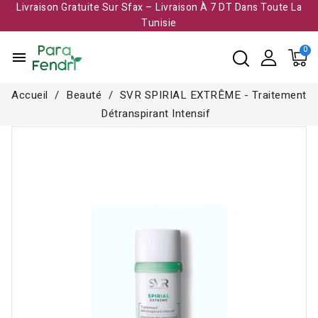
Livraison Gratuite Sur Sfax – Livraison À 7 DT Dans Toute La
Tunisie​
menu
Accueil
Beauté
SVR SPIRIAL EXTRÊME - Traitement
Détranspirant Intensif