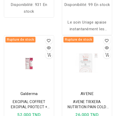
Disponibilité:
931 En
Disponibilité:
99 En stock
stock
Le soin Uriage apaise
instantanément les
inconforts cutanés,
Rupture de stock
Rupture de stock
réduit poches et cernes
grâce à sa formule
naturelle enrichie en Eau
Thermale et polyuronides
d’algues.
Galderma
AVENE
EXCIPIAL COFFRET
AVENE TRIXERA
EXCIPIAL PROTECT +
NUTRITION PAIN COLD
REPAIR SENISITVE MAINS
CREAM 100GR
52,000 TND
26,000 TND