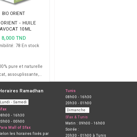
BIO ORIENT
 ORIENT - HUILE
'AVOCAT 10ML
8,000 TND
ibilité:
78 En stock
00% pure et naturelle
cat, assouplissante,
rante et protectrice,
our nourrir, réparer et
Horaires Ramadhan
Tunis
08h00 - 16h30
r les peaux sensibles,
Lundi - Samedi
20h30 - 01h00
ches ou matures.
Sfax
Dimanche :
08h00 - 16h30
Sfax & Tunis
20h00 - 00h00
Matin : 09h00 - 16h00
Para Mall of Sfax
Soirée :
Selon les horaires fixés par
20h30 - 01h00 à Tunis