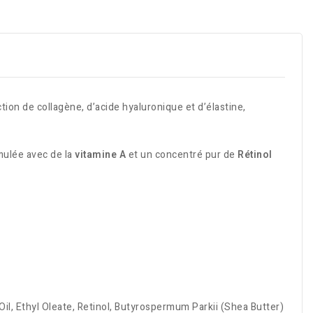
ction de
collagène
, d’
acide hyaluronique
et d’
élastine
,
mulée avec de la
vitamine A
et un concentré pur de
Rétinol
Oil, Ethyl Oleate, Retinol, Butyrospermum Parkii (Shea Butter)