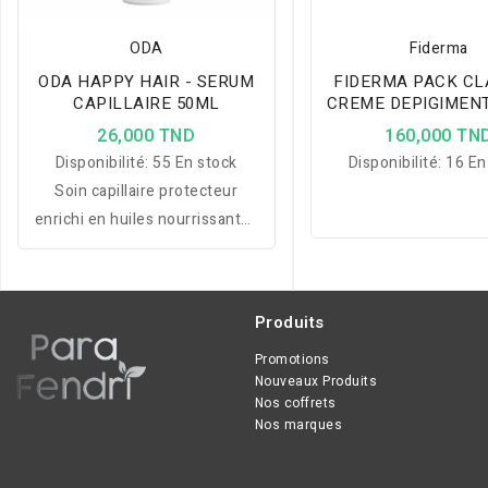
ODA
Fiderma
ODA HAPPY HAIR - SERUM
FIDERMA PACK CL
CAPILLAIRE 50ML
CREME DEPIGIMEN
JOUR + SERUM DE
26,000 TND
160,000 TN
Disponibilité:
55 En stock
Disponibilité:
16 En
Soin capillaire protecteur
enrichi en huiles nourrissantes
et en provitamine B5 qui aide à
hydrater, protéger et sublimer
les cheveux au quotidien.
Produits
Promotions
Nouveaux Produits
Nos coffrets
Nos marques