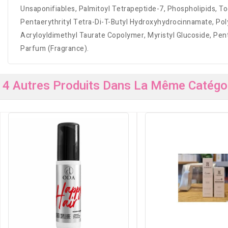
Unsaponifiables, Palmitoyl Tetrapeptide-7, Phospholipids, Toc
Pentaerythrityl Tetra-Di-T-Butyl Hydroxyhydrocinnamate, Polyg
Acryloyldimethyl Taurate Copolymer, Myristyl Glucoside, Pent
Parfum (Fragrance).
4 Autres Produits Dans La Même Catégor