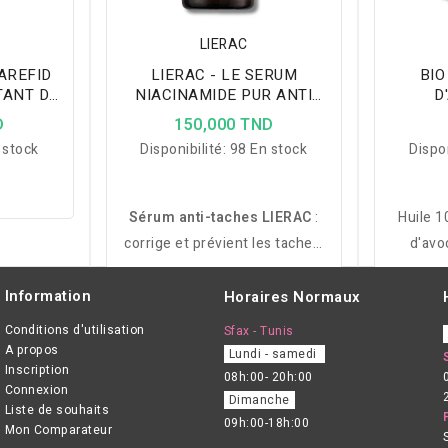
LIERAC
AREFID
LIERAC - LE SERUM
BIO
TANT DU
NIACINAMIDE PUR ANTI
D
 NUIT
TACHES 30ML
D
150,000 TND
 stock
Disponibilité:
98 En stock
Dispon
Sérum anti-taches LIERAC
:
Huile 1
corrige et prévient les taches.
d'avo
Niacinamide et vitamine C pour
régéné
un teint uniforme et lumineux.
idéale p
Information
Horaires Normaux
protége
Conditions d'utilisation
Sfax - Tunis
sè
A propos
Lundi - samedi
Inscription
08h:00- 20h:00
Connexion
Dimanche
Liste de souhaits
09h:00-18h:00
Mon Comparateur