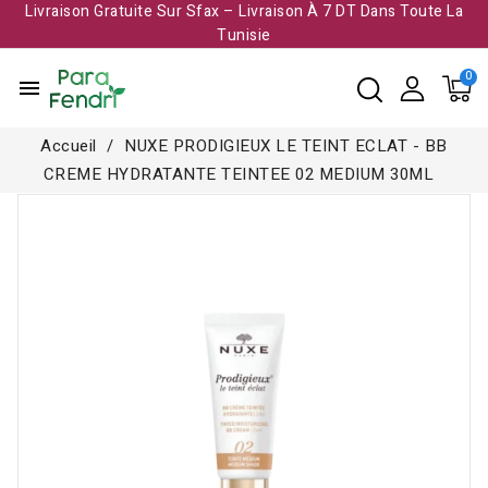
Livraison Gratuite Sur Sfax – Livraison À 7 DT Dans Toute La
Tunisie​
menu
Accueil
NUXE PRODIGIEUX LE TEINT ECLAT - BB
CREME HYDRATANTE TEINTEE 02 MEDIUM 30ML