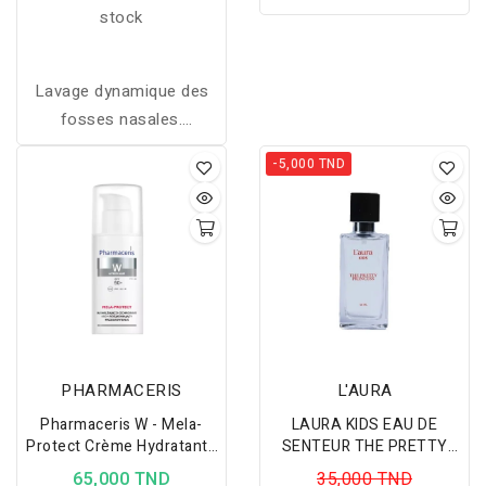
stock
Lavage dynamique des
fosses nasales.
Efficacité prouvée:
-5,000 TND
élimine l’excès de
sécrétions nasales
nettoie et humidifie les
fosses nasales évite le
risque de surinfections
O.R.L
PHARMACERIS
L'AURA
Pharmaceris W - Mela-
LAURA KIDS EAU DE
Protect Crème Hydratante
SENTEUR THE PRETTY
Et Protectrice
PRINCESS 50ML
65,000 TND
35,000 TND