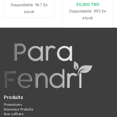
Éclaircissante
30,000 TND
Disponibilité:
967 En
Décolorations SPF 50+, 50
Disponibilité:
995 En
Ml
stock
stock
Produits
Promotions
Nouveaux Produits
Nos coffrets