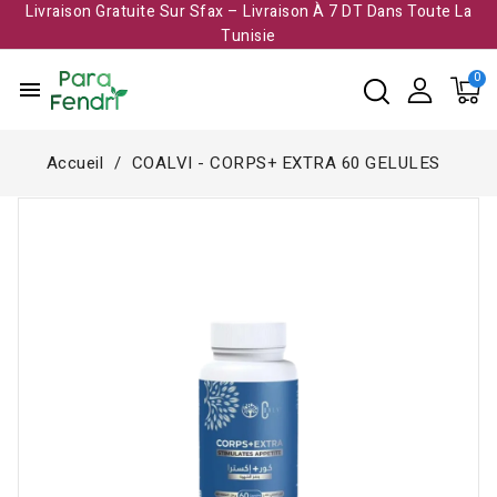
Livraison Gratuite Sur Sfax – Livraison À 7 DT Dans Toute La
Tunisie​
menu
Accueil
COALVI - CORPS+ EXTRA 60 GELULES