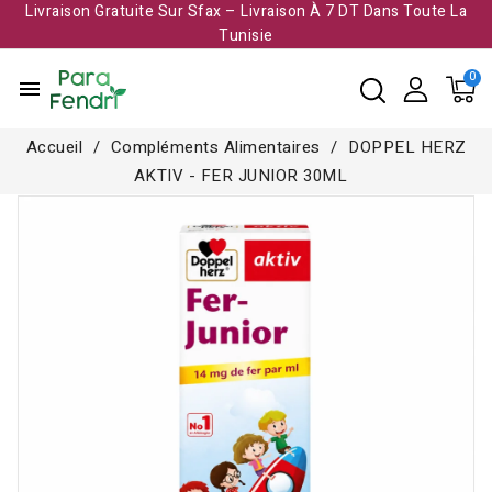
Livraison Gratuite Sur Sfax – Livraison À 7 DT Dans Toute La
Tunisie​
menu
Accueil
Compléments Alimentaires
DOPPEL HERZ
AKTIV - FER JUNIOR 30ML