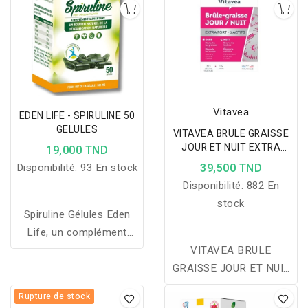
Vitavea
EDEN LIFE - SPIRULINE 50
GELULES
VITAVEA BRULE GRAISSE
JOUR ET NUIT EXTRA
19,000 TND
FORT 30 GELULES
Disponibilité:
93 En stock
39,500 TND
Disponibilité:
882 En
stock
Spiruline Gélules Eden
Life, un complément
naturel pour l’énergie, la
VITAVEA BRULE
vitalité, le bien-être et le
GRAISSE JOUR ET NUIT
soutien des défenses
EXTRA FORT 30
Rupture de stock
immunitaires.
GELULES