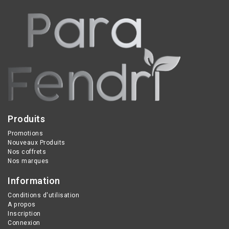
soutient la mémoire, la
normal, au
concentration, la
fonctionnement normal
croissance et la vitalité
des enzymes digestives
des enfants comme des
et favorise le maintien
adultes.
d’une ossature normale.
Produits
Promotions
Nouveaux Produits
Nos coffrets
Nos marques
Information
Conditions d'utilisation
A propos
Inscription
Connexion