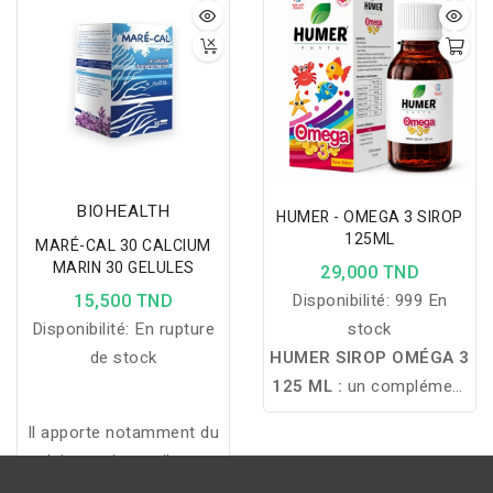
BIOHEALTH
HUMER - OMEGA 3 SIROP
125ML
MARÉ-CAL 30 CALCIUM
MARIN 30 GELULES
29,000 TND
15,500 TND
Disponibilité:
999 En
Disponibilité:
En rupture
stock
de stock
HUMER SIROP OMÉGA 3
125 ML :
un complément
alimentaire riche en
Il apporte notamment du
Oméga 3 qui contribue au
calcium qui contribue au
développement cérébral,
métabolisme énergétique