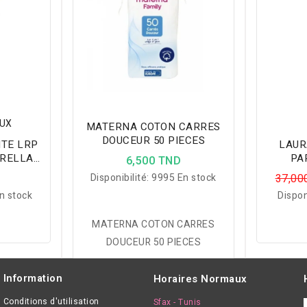
EUX
MATERNA COTON CARRES
DOUCEUR 50 PIECES
TE LRP
LAUR
BRELLA
PA
6,500 TND
BOUQUET
EPHE
D
Disponibilité:
9995 En stock
37,00
n stock
Dispon
MATERNA COTON CARRES
DOUCEUR 50 PIECES
Information
Horaires Normaux
Conditions d'utilisation
Sfax - Tunis