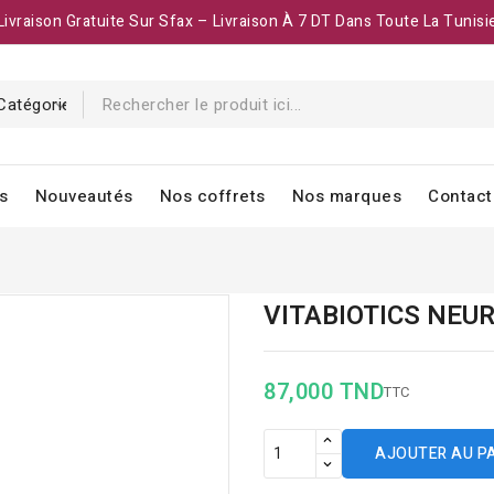
Livraison Gratuite Sur Sfax – Livraison À 7 DT Dans Toute La Tunisi
s
Nouveautés
Nos coffrets
Nos marques
Contact
VITABIOTICS NEU
87,000 TND
TTC
AJOUTER AU P