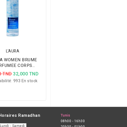
L'AURA
A WOMEN BRUME
RFUMEE CORPS
MERAL HARMONY
0 TND
32,000 TND
250ML
ibilité:
993 En stock
Horaires Ramadhan
Tunis
08h00 - 16h30
Lundi - Samedi
20h30 - 01h00