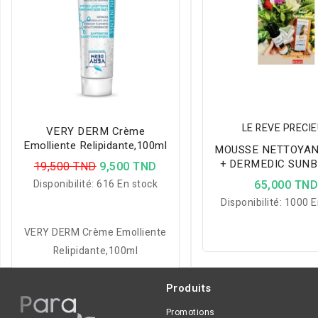
LE REVE PRECI
VERY DERM Crème
Emolliente Relipidante,100ml
MOUSSE NETTOYAN
+ DERMEDIC SUN
19,500 TND
9,500 TND
FLUIDE SPF50+ & 
Disponibilité:
616 En stock
65,000 TN
OFFERT
Disponibilité:
1000 E
VERY DERM Crème Emolliente
Relipidante,100ml
Produits
Promotions