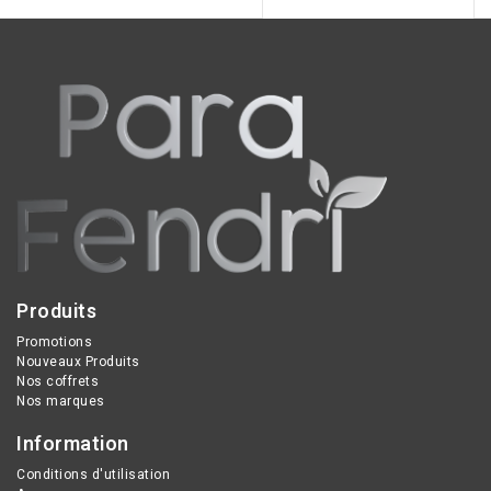
sufaces et les
vêtements, élimine 99,9%
des germes et virus, tout
en protégeant et
hydratant la peau.
Produits
Promotions
Nouveaux Produits
Nos coffrets
Nos marques
Information
Conditions d'utilisation