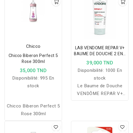
Chicco
LAB VENDOME REPAR V+
BAUME DE DOUCHE 2 EN1
Chicco Biberon Perfect 5
250G
Rose 300ml
39,000 TND
35,000 TND
Disponibilité:
1000 En
Disponibilité:
995 En
stock
stock
Le Baume de Douche
VENDÔME REPAR V+
nettoie, apaise et nourrit
Chicco Biberon Perfect 5
les peaux réactives et à
Rose 300ml
tendance atopique tout
en renforçant la barrière
cutanée pour un confort