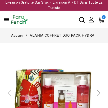
Livraison Gratuite Sur Sfax – Livraison À 7 DT Dans Toute La
Tunisie​
menu
Accueil
ALANIA COFFRET DUO PACK HYDRA