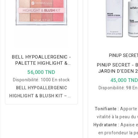
PINUP SECRE
BELL HYPOALLERGENIC -
PALETTE HIGHLIGHT &
PINUP SECRET - 
BLUSH - 01
JARDIN D'EDEN 
56,000 TND
Disponibilité:
1000 En stock
45,000 TN
BELL HYPOALLERGENIC
Disponibilité:
98 En
HIGHLIGHT & BLUSH KIT – 01
:
une palette réunissant 3
Tonifiante :
Apporte 
enlumineurs et 1 blush mat
vitalité à la peau du
pour illuminer le teint,
Hydratante :
Apaise e
rehausser les pommettes et
en profondeur la p
offrir un effet bonne mine