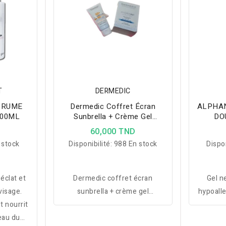
T
DERMEDIC
BRUME
Dermedic Coffret Écran
ALPHAN
200ML
Sunbrella + Crème Gel
DO
Hydratante
D
60,000 TND
 stock
Disponibilité:
988 En stock
Dispon
éclat et
Dermedic coffret écran
Gel n
 visage.
sunbrella + crème gel
hypoalle
t nourrit
hydratante +fouta offerte
Bio pou
eau du