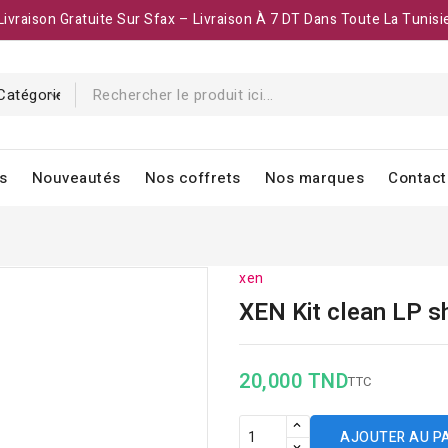
Livraison Gratuite Sur Sfax – Livraison À 7 DT Dans Toute La Tunisi
s
Nouveautés
Nos coffrets
Nos marques
Contact
xen
XEN Kit clean LP s
20,000 TND
TTC
AJOUTER AU P