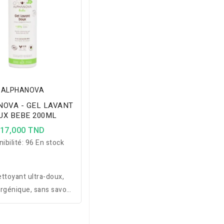
ALPHANOVA
OVA - GEL LAVANT
UX BEBE 200ML
17,000 TND
ibilité:
96 En stock
ettoyant ultra-doux,
rgénique, sans savon,
r peaux délicates des
bébés.