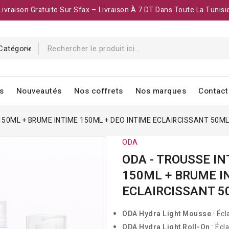
Livraison Gratuite Sur Sfax – Livraison À 7 DT Dans Toute La Tunisi
s
Nouveautés
Nos coffrets
Nos marques
Contact
150ML + BRUME INTIME 150ML + DEO INTIME ECLAIRCISSANT 50M
ODA
ODA - TROUSSE I
150ML + BRUME I
ECLAIRCISSANT 
ODA Hydra Light Mousse
: Écl
ODA Hydra Light Roll-On
: Écla