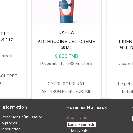
DAHLIA
ETTE
IS 112
ARTHROGINE GEL-CREME
LIREN
50ML
GEL 
 stock
9,000 TND
Disponibilité:
783 En stock
Disponib
COLOREE
2
CYTOL CYTOLNAT
Le gel 
ARTHROGINE GEL-CREME
Bubbl
50ML
intensém
types
Information
Horaires Normaux
formu
Conditions d'utilisation
Sfax - Tunis
hyalur
A propos
Lundi - samedi
Inscription
08h:00- 20h:00