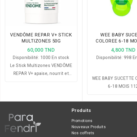
VENDÔME REPAR V+ STICK
WEE BABY SUC
MULTIZONES 50G
COLOREE 6-18 MO
60,000 TND
4,800 TND
Disponibilité:
1000 En stock
Disponibilité:
998 En
Le Stick Multizones VENDÔME
REPAR V+ apaise, nourrit et
WEE BABY SUCETTE 
répare les zones sensibles des
6-18 MOIS 11
peaux réactives tout en
offrant une hydratation
durable et une protection
Produits
renforcée.
Promotions
Nouveaux Produits
Nos coffrets