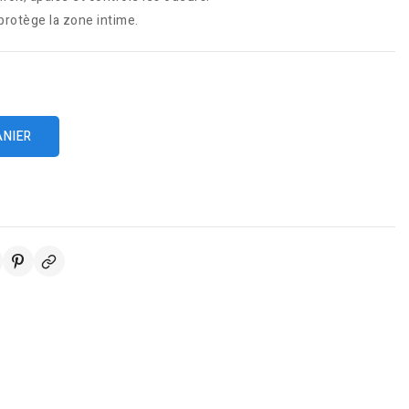
 protège la zone intime.
ANIER
s