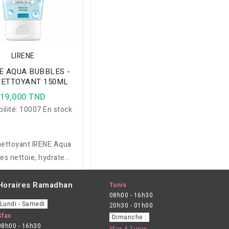
LIRENE
E AQUA BUBBLES -
NETTOYANT 150ML
19,000 TND
ilité:
10007 En stock
nettoyant IRENE Aqua
es nettoie, hydrate
ent et revitalise tous
 de peau grâce à sa
Horaires Ramadhan
Tunis
08h00 - 16h30
le enrichie en acide
Lundi - Samedi
20h30 - 01h00
onique, eau marine et
Sfax
Dimanche :
vitamines.
08h00 - 16h30