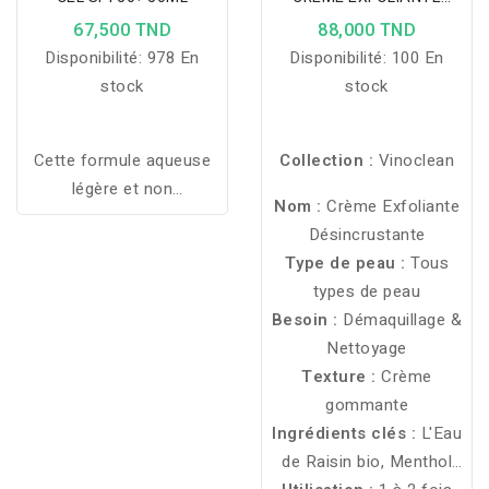
DESINCRUSTANTE 75ML
67,500 TND
88,000 TND
Disponibilité:
978 En
Disponibilité:
100 En
stock
stock
Cette formule aqueuse
Collection :
Vinoclean
légère et non
Nom :
Crème Exfoliante
comédogène pénètre
Désincrustante
rapidement pour hydrater
Type de peau :
Tous
et apaiser la peau
types de peau
pendant l’exposition
Besoin :
Démaquillage &
solaire.
Nettoyage
Texture :
Crème
gommante
Ingrédients clés :
L'Eau
de Raisin bio, Menthol