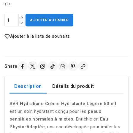
TTC
AJOUTER AU PANIER
Ajouter à la liste de souhaits
Share
Description
Détails du produit
SVR
Hydraliane
Crème
Hydratante
Légère
50
ml
est
un
soin
hydratant
conçu
pour
les
peaux
sensibles
normales
à
mixtes
.
Enrichie
en
Eau
Physio-
Adaptée
,
une
eau
développée
pour
imiter
les