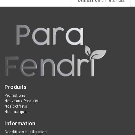
bio, Micro-billes de sable
Utilisation :
1 à 2 fois
par semaine
volcanique
Produits
Promotions
Nouveaux Produits
Nos coffrets
Nos marques
Information
Conditions d'utilisation