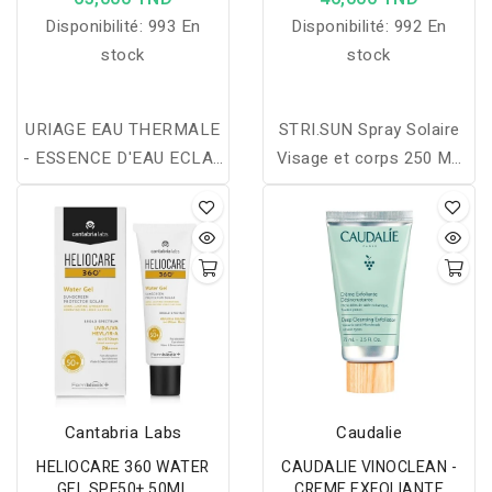
Disponibilité:
993 En
Disponibilité:
992 En
stock
stock
URIAGE EAU THERMALE
STRI.SUN Spray Solaire
- ESSENCE D'EAU ECLAT
Visage et corps 250 ML
100ML
SPF 50+ Tout type de
peaux Haute Protection
Cantabria Labs
Caudalie
HELIOCARE 360 WATER
CAUDALIE VINOCLEAN -
GEL SPF50+ 50ML
CREME EXFOLIANTE