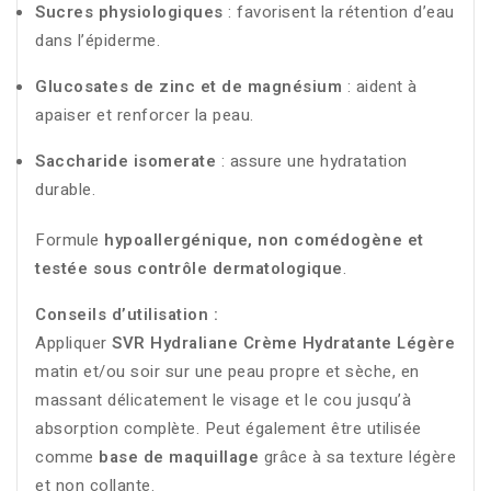
Sucres
physiologiques
:
favorisent
la
rétention
d’eau
dans
l’épiderme.
Glucosates
de
zinc
et
de
magnésium
:
aident
à
apaiser
et
renforcer
la
peau.
Saccharide
isomerate
:
assure
une
hydratation
durable.
Formule
hypoallergénique,
non
comédogène
et
testée
sous
contrôle
dermatologique
.
Conseils
d’utilisation :
Appliquer
SVR
Hydraliane
Crème
Hydratante
Légère
matin
et/
ou
soir
sur
une
peau
propre
et
sèche,
en
massant
délicatement
le
visage
et
le
cou
jusqu’à
absorption
complète.
Peut
également
être
utilisée
comme
base
de
maquillage
grâce
à
sa
texture
légère
et
non
collante.