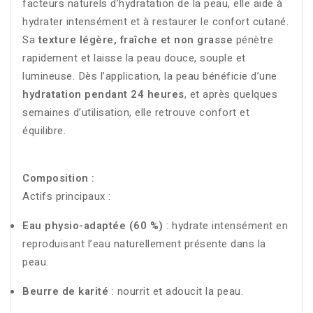
facteurs
naturels
d’hydratation
de
la
peau,
elle
aide
à
hydrater
intensément
et
à
restaurer
le
confort
cutané.
Sa
texture
légère,
fraîche
et
non
grasse
pénètre
rapidement
et
laisse
la
peau
douce,
souple
et
lumineuse.
Dès
l’application,
la
peau
bénéficie
d’une
hydratation
pendant
24
heures
,
et
après
quelques
semaines
d’utilisation,
elle
retrouve
confort
et
équilibre.
Composition :
Actifs
principaux :
Eau
physio-
adaptée (
60 %)
:
hydrate
intensément
en
reproduisant
l’eau
naturellement
présente
dans
la
peau.
Beurre
de
karité
:
nourrit
et
adoucit
la
peau.