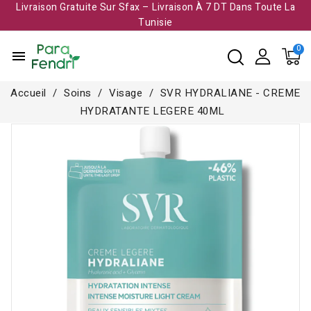
Livraison Gratuite Sur Sfax – Livraison À 7 DT Dans Toute La
Tunisie​
menu
Accueil
Soins
Visage
SVR HYDRALIANE - CREME
HYDRATANTE LEGERE 40ML