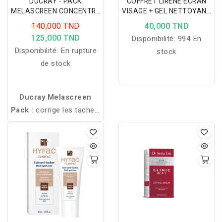
DUCRAY - PACK
COFFRET LIRENE ECRAN
MELASCREEN CONCENTRÉ
VISAGE + GEL NETTOYANT
ANTI-TÂCHES + CRÈME
ECLAIRCISSANT
140,000 TND
40,000 TND
SPF50+ OFFERTE
125,000 TND
Disponibilité:
994 En
Disponibilité:
En rupture
stock
de stock
Ducray Melascreen
Pack :
corrige les taches,
hydrate intensément et
protège la peau avec une
protection solaire
SPF50+ offerte.