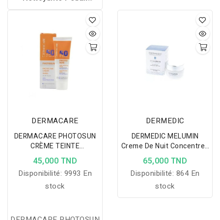
Grasses 125 ml
nettoie
en douceur, élimine
l’excès de sébum et les
impuretés tout en
respectant la barrière
cutanée.
DERMACARE
DERMEDIC
DERMACARE PHOTOSUN
DERMEDIC MELUMIN
CRÈME TEINTE
Creme De Nuit Concentree
PROTECTRICE 01 SPF50+
Anti-Taches
45,000 TND
65,000 TND
PEAUX NORMALES A
Disponibilité:
9993 En
Disponibilité:
864 En
SECHES
stock
stock
DERMACARE PHOTOSUN