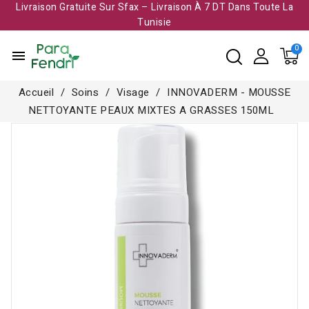
Livraison Gratuite Sur Sfax – Livraison À 7 DT Dans Toute La
Tunisie​
menu
Accueil
Soins
Visage
INNOVADERM - MOUSSE
NETTOYANTE PEAUX MIXTES A GRASSES 150ML