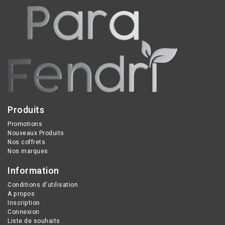
en renforçant sa
le teint des peaux ternes
protection naturelle pour
pour une peau éclatante
un éclat durable.
et plus lumineuse.
Produits
Promotions
Nouveaux Produits
Nos coffrets
Nos marques
Information
Conditions d'utilisation
A propos
Inscription
Connexion
Liste de souhaits