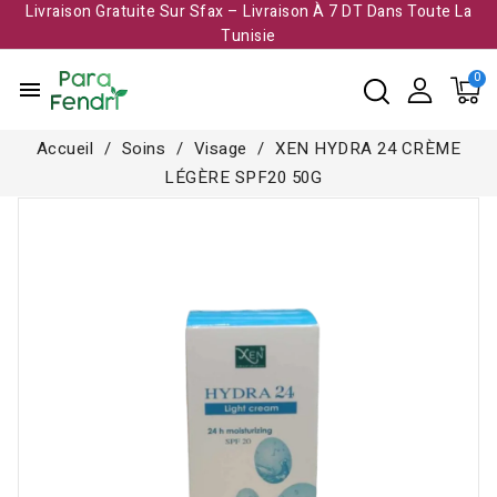
Livraison Gratuite Sur Sfax – Livraison À 7 DT Dans Toute La
Tunisie​
menu
Accueil
Soins
Visage
XEN HYDRA 24 CRÈME
LÉGÈRE SPF20 50G