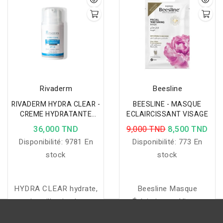
Pigmentaires D'origines
Diverses.…
Rivaderm
Beesline
RIVADERM HYDRA CLEAR -
BEESLINE - MASQUE
CREME HYDRATANTE
ECLAIRCISSANT VISAGE
ECLAIRCISSANTE SPF30
36,000 TND
9,000 TND
8,500 TND
100ML
Disponibilité:
9781 En
Disponibilité:
773 En
stock
stock
HYDRA CLEAR hydrate,
Beesline Masque
nourrit et illumine la peau
Éclaircissant Visage
tout en unifiant le teint et
illumine, nourrit et unifie