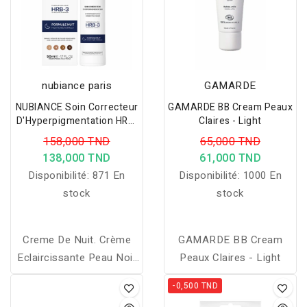
nubiance paris
GAMARDE
NUBIANCE Soin Correcteur
GAMARDE BB Cream Peaux
D'Hyperpigmentation HRB-
Claires - Light
3, Crème Anti Tache
158,000 TND
65,000 TND
Visage De Nuit
138,000 TND
61,000 TND
Disponibilité:
871 En
Disponibilité:
1000 En
stock
stock
Creme De Nuit. Crème
GAMARDE BB Cream
Eclaircissante Peau Noir
Peaux Claires - Light
Puissant Ou Pour Peaux
-0,500 TND
Mixtes, Pour Taches