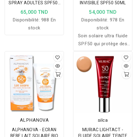
SPRAY ADULTES SPF50+
INVISIBLE SPF50 50ML
150ML
65,000 TND
54,000 TND
Disponibilité:
988 En
Disponibilité:
978 En
stock
stock
Soin solaire ultra fluide
SPF50 qui protège des
UV et de la lumière bleue,
avec un fini invisible et
une sensation de peau
nue.
ALPHANOVA
silca
ALPHANOVA - ECRAN
MURIAC LIGHTACT -
BEBE LAIT SOLAIRE BIO
FLUIDE SOLAIRE TEINTE