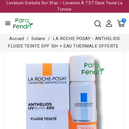
Livraison Gratuite Sur Sfax – Livraison À 7 DT Dans Toute La
Tunisie​
menu
Accueil
Solaire
LA ROCHE POSAY - ANTHELIOS
FLUIDE TEINTE SPF 50+ + EAU THERMALE OFFERTE