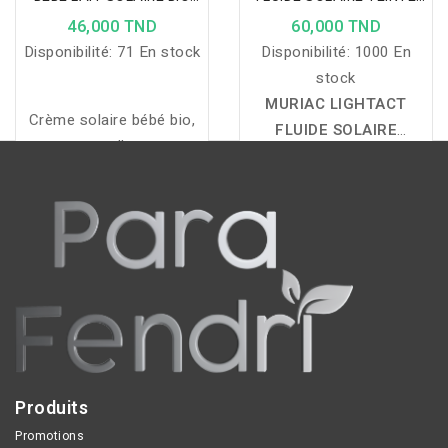
SPF50+ 50GR
SPF50+ 02 BEIGE NATUREL
46,000 TND
60,000 TND
Disponibilité:
71 En stock
Disponibilité:
1000 En
stock
MURIAC LIGHTACT
Crème solaire bébé bio,
FLUIDE SOLAIRE
naturelle et
TEINTÉ SPF50+ – 02
hypoallergénique, protège
BEIGE NATUREL :
un
efficacement la peau
fluide solaire teinté
fragile tout en respectant
offrant une très haute
l’environnement et les
protection SPF50+
milieux aquatiques.
contre les UVA et UVB,
qui aide à prévenir les
taches pigmentaires,
protège du vieillissement
cutané et unifie
Produits
instantanément le teint
Promotions
avec un fini mat, naturel