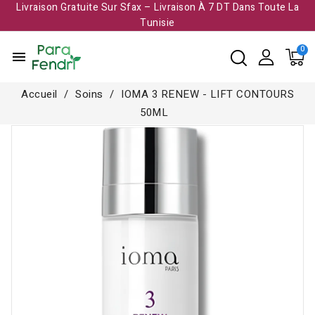
Livraison Gratuite Sur Sfax – Livraison À 7 DT Dans Toute La
Tunisie​
menu
Accueil
Soins
IOMA 3 RENEW - LIFT CONTOURS
50ML