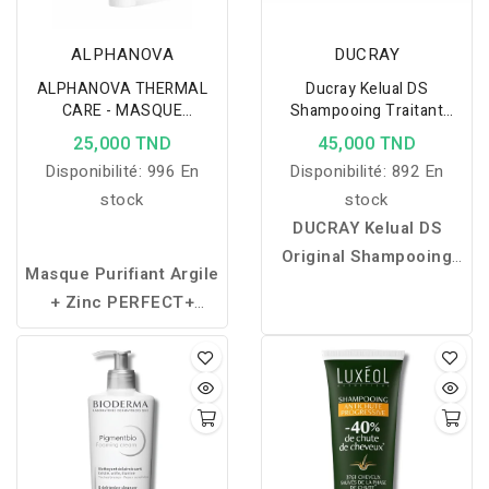
ALPHANOVA
DUCRAY
ALPHANOVA THERMAL
Ducray Kelual DS
CARE - MASQUE
Shampooing Traitant
PURIFIANT ARGILE + ZINC
100ml
25,000 TND
45,000 TND
50ML
Disponibilité:
996 En
Disponibilité:
892 En
stock
stock
DUCRAY Kelual DS
Original Shampooing
Masque Purifiant Argile
Traitant 100 ml
est un
+ Zinc PERFECT+
shampooing
Alphanova : soin bio qui
spécialement formulé
détoxifie les pores,
pour traiter les pellicules
régule le sébum,
sévères et récurrentes.
matifie la peau et réduit
Grâce à son association
les imperfections des
de
Piroctone Olamine
et
peaux mixtes à grasses,
Ciclopirox Olamine
, il