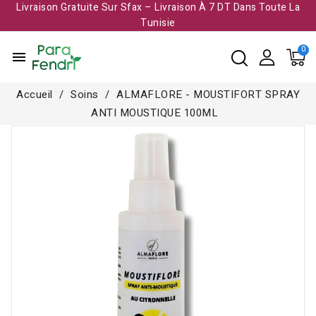
Livraison Gratuite Sur Sfax – Livraison À 7 DT Dans Toute La
Tunisie​
menu
Accueil
Soins
ALMAFLORE - MOUSTIFORT SPRAY
ANTI MOUSTIQUE 100ML