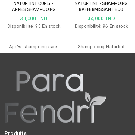
NATURTINT CURLY -
NATURTINT - SHAMPOING
APRES SHAMPOOING
RAFFERMISSANT ÉCO
SANS RINCAGE 200ML
FORCE ANTI CHUTE 330ML
30,000 TND
34,000 TND
Disponibilité:
95 En stock
Disponibilité:
96 En stock
Après-shampoing sans
Shampooing Naturtint
rinçage Curly Naturtint :
Eco Force 330ml :
nourrit, démêle et
stimule la croissance,
sublime les boucles,
freine la chute, purifie le
réduit les frisottis et
cuir chevelu et renforce
apporte volume, force et
densité et brillance des
brillance aux cheveux
cheveux.
bouclés.
Produits