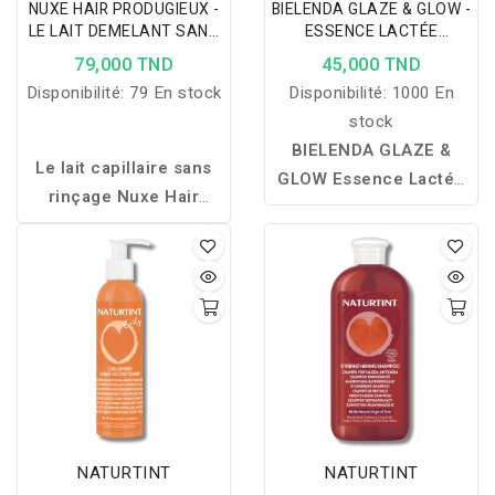
NUXE HAIR PRODUGIEUX -
BIELENDA GLAZE & GLOW -
LE LAIT DEMELANT SANS
ESSENCE LACTÉE
RINCAGE 100ML
HYDRATANTE ET
79,000 TND
45,000 TND
ILLUMINATRICE 120 ML
Disponibilité:
79 En stock
Disponibilité:
1000 En
stock
BIELENDA GLAZE &
Le lait capillaire sans
GLOW Essence Lactée
rinçage Nuxe Hair
hydrate intensément,
Prodigieux hydrate,
lisse et illumine la peau
démêle et protège les
pour un effet glazed skin
cheveux sans les
éclatant et soyeux.
alourdir, tout en
laissant un parfum
iconique et une
brillance naturelle.
NATURTINT
NATURTINT