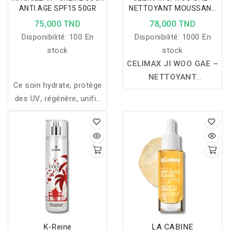
ANTI AGE SPF15 50GR
NETTOYANT MOUSSANT
ANTI-ACNÉ CICA BHA
75,000 TND
78,000 TND
150ML
Disponibilité:
100 En
Disponibilité:
1000 En
stock
stock
CELIMAX JI WOO GAE –
NETTOYANT
Ce soin hydrate, protège
MOUSSANT ANTI-ACNÉ
des UV, régénère, unifie
CICA BHA :
nettoie les
le teint et stimule la
pores en profondeur,
production de collagène
élimine l'excès de sébum
grâce à son complexe
et les impuretés grâce au
d’actifs antioxydants.
BHA, tout en apaisant la
peau avec la Centella
Asiatica et l'huile d'arbre
à thé, pour un teint plus
net, frais et équilibré.
K-Reine
LA CABINE