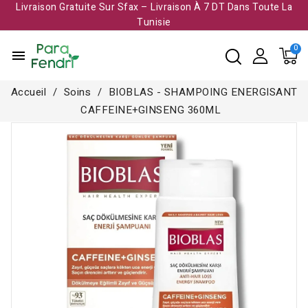
Livraison Gratuite Sur Sfax – Livraison À 7 DT Dans Toute La
Tunisie​
menu
Accueil
Soins
BIOBLAS - SHAMPOING ENERGISANT
CAFFEINE+GINSENG 360ML