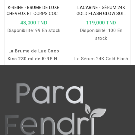
K-REINE - BRUME DE LUXE
LACABINE - SÉRUM 24K
CHEVEUX ET CORPS COCO
GOLD FLASH GLOW SOIN
KISS 230 ML
DU VISAGE
48,000 TND
119,000 TND
RAFFERMISSANT 30ML
Disponibilité:
99 En stock
Disponibilité:
100 En
stock
La Brume de Lux Coco
Kiss 230 ml de K-REINE
Le Sérum 24K Gold Flash
hydrate, parfume et
Glow de LA CABINE
sublime cheveux et
raffermit, illumine et
peau avec un parfum de
revitalise la peau grâce à
noix de coco pour une
l'or 24K, la vitamine C et
évasion tropicale
l'extrait d'algues rouges.
assurée.