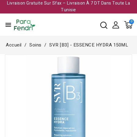
Livraison Gratuite Sur Sfax – Livraison À 7 DT Dans Toute La
Tunisie​
menu
Accueil
Soins
SVR [B3] - ESSENCE HYDRA 150ML