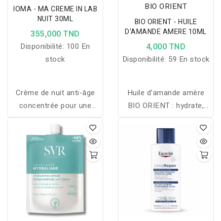
BIO ORIENT
IOMA - MA CREME IN LAB
NUIT 30ML
BIO ORIENT - HUILE
D'AMANDE AMERE 10ML
355,000 TND
Disponibilité:
100 En
4,000 TND
stock
Disponibilité:
59 En stock
Crème de nuit anti-âge
Huile d'amande amère
concentrée pour une
BIO ORIENT : hydrate,
peau plus lisse, ferme et
tonifie et atténue taches
protégée dès le réveil.
de rousseur et auréoles
sombres pour les peaux
délicates.