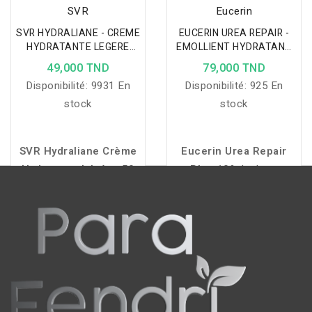
SVR
Eucerin
SVR HYDRALIANE - CREME
EUCERIN UREA REPAIR -
HYDRATANTE LEGERE
EMOLLIENT HYDRATANT
40ML
INTENSE 10% UREE 250ML
49,000 TND
79,000 TND
Disponibilité:
9931 En
Disponibilité:
925 En
stock
stock
SVR
Hydraliane
Crème
Eucerin Urea Repair
Hydratante
Légère
50
Plus 10%
hydrate
ml
hydrate
intensément
intensément, répare la
les
peaux
normales
à
barrière cutanée et
mixtes,
apaise
les
peaux
apaise durablement les
sensibles
et
apporte
peaux sèches à très
confort
et
fraîcheur
sèches.
pendant
24
h.