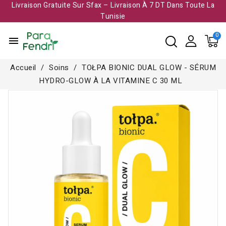
Livraison Gratuite Sur Sfax – Livraison À 7 DT Dans Toute La
Tunisie​
menu
Accueil
Soins
TOŁPA BIONIC DUAL GLOW - SÉRUM
HYDRO-GLOW À LA VITAMINE C 30 ML