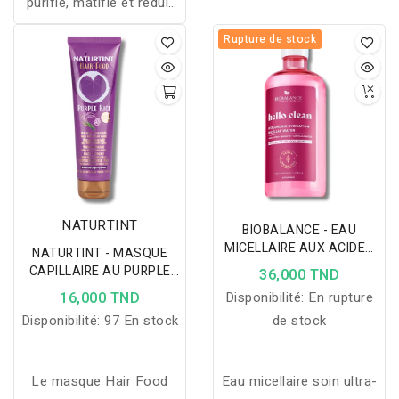
purifie, matifie et réduit
favorise des cheveux
les imperfections pour
plus forts, denses et
Rupture de stock
une peau mixte ou grasse
résistants.
nette et éclatante.
NATURTINT
BIOBALANCE - EAU
MICELLAIRE AUX ACIDES
NATURTINT - MASQUE
AMINÉS + PENTAVITIN +
CAPILLAIRE AU PURPLE
36,000 TND
CENTELLA ASIATICA 500
RICE 150 ML
16,000 TND
Disponibilité:
En rupture
ML
Disponibilité:
97 En stock
de stock
Le masque Hair Food
Eau micellaire soin ultra-