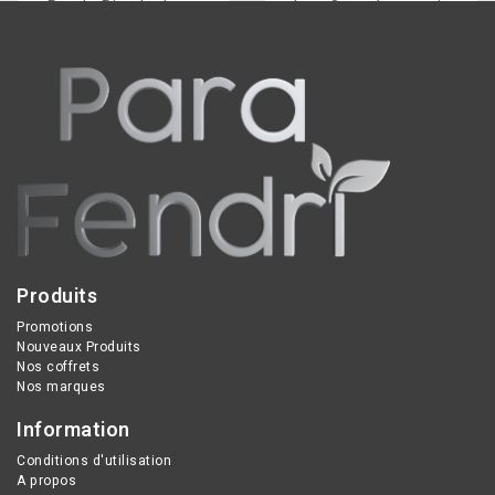
Purple Rice hydrate,
doux 3-en-1 : nettoie,
nourrit et revitalise les
hydrate intensément et
cheveux secs grâce à
apaise les peaux même
99% d'ingrédients
sensibles grâce à l'acide
naturels riches en
hyaluronique et à la
vitamines, protéines et
Centella Asiatica.
antioxydants.
Produits
Promotions
Nouveaux Produits
Nos coffrets
Nos marques
Information
Conditions d'utilisation
A propos