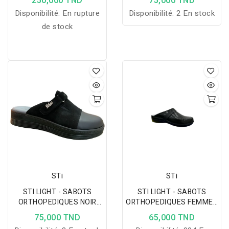
250,000 TND
75,000 TND
Disponibilité:
En rupture
Disponibilité:
2 En stock
de stock
STi
STi
STI LIGHT - SABOTS
STI LIGHT - SABOTS
ORTHOPEDIQUES NOIR
ORTHOPEDIQUES FEMMES
DAIM DETAILS PAILLETES
NOIRS
75,000 TND
65,000 TND
FEMME