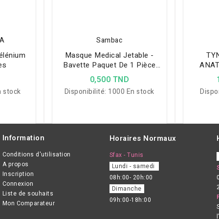
MA
Sambac
lénium
Masque Medical Jetable -
TY
es
Bavette Paquet De 1 Pièce
ANAT
Avec Emballage Unitaire
D
0,500 TND
 stock
Disponibilité:
1000 En stock
Dispon
Information
Horaires Normaux
Conditions d'utilisation
Sfax - Tunis
A propos
Lundi - samedi
Inscription
08h:00- 20h:00
Connexion
Dimanche
Liste de souhaits
09h:00-18h:00
Mon Comparateur