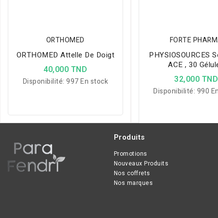
ORTHOMED
FORTE PHAR
ORTHOMED Attelle De Doigt
PHYSIOSOURCES Sé
ACE , 30 Gélul
40,000 TND
32,000 TN
Disponibilité:
997 En stock
Disponibilité:
990 En
Produits
Promotions
Nouveaux Produits
Nos coffrets
Nos marques