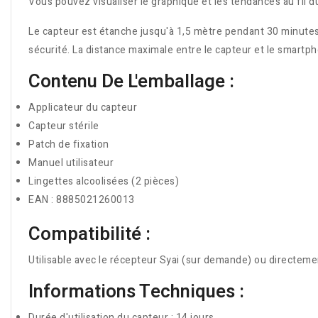
Vous pouvez visualiser le graphique et les tendances au fil d
Le capteur est étanche jusqu'à 1,5 mètre pendant 30 minutes
sécurité. La distance maximale entre le capteur et le smart
Contenu De L'emballage :
Applicateur du capteur
Capteur stérile
Patch de fixation
Manuel utilisateur
Lingettes alcoolisées (2 pièces)
EAN : 8885021260013
Compatibilité :
Utilisable avec le récepteur Syai (sur demande) ou directemen
Informations Techniques :
Durée d'utilisation du capteur : 14 jours