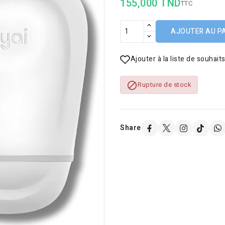
155,000 TND
TTC
AJOUTER AU P
Ajouter à la liste de souhait

Rupture de stock
Share