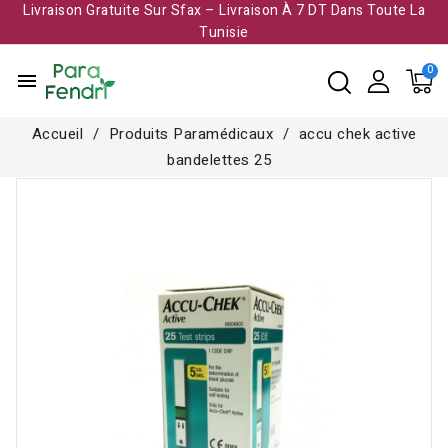
Livraison Gratuite Sur Sfax – Livraison À 7 DT Dans Toute La
Tunisie​
menu
Accueil
Produits Paramédicaux
accu chek active
bandelettes 25