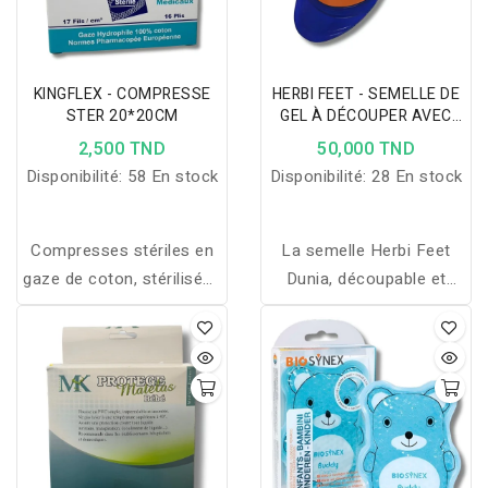
KINGFLEX - COMPRESSE
HERBI FEET - SEMELLE DE
STER 20*20CM
GEL À DÉCOUPER AVEC
DÉCHARGE DUNIA TAILLE
2,500 TND
50,000 TND
M
Disponibilité:
58 En stock
Disponibilité:
28 En stock
Compresses stériles en
La semelle Herbi Feet
gaze de coton, stérilisées
Dunia, découpable et
à la vapeur, conformes
amortissante, offre
aux normes
confort et absorption
pharmaceutiques, idéales
des chocs pour un
pour un usage médical et
ajustement personnalisé
hospitalier.
aux chaussures de
sécurité.