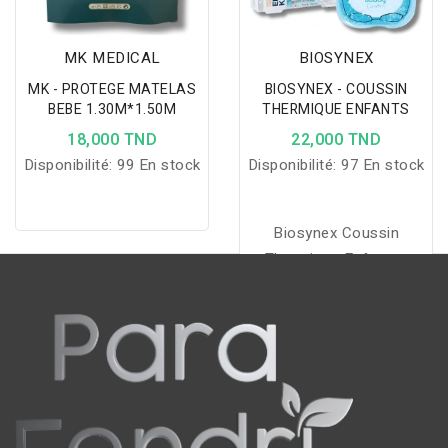
MK MEDICAL
BIOSYNEX
MK - PROTEGE MATELAS
BIOSYNEX - COUSSIN
BEBE 1.30M*1.50M
THERMIQUE ENFANTS
18,000 TND
22,000 TND
Disponibilité:
99 En stock
Disponibilité:
97 En stock
Biosynex Coussin
Thermique Enfants :
soulagement rapide des
bobos du quotidien grâce
à la chaleur ou au froid,
compact, sûr et
réutilisable.