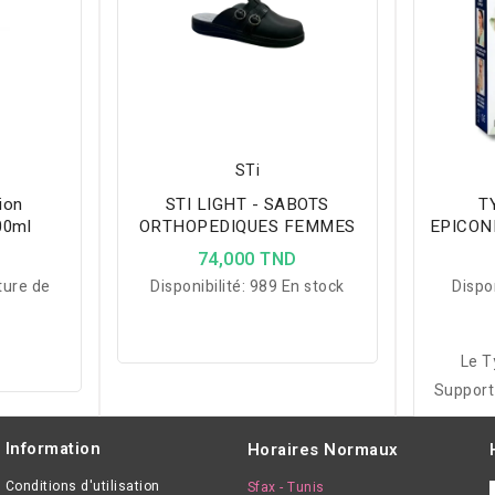
STi
ion
STI LIGHT - SABOTS
T
00ml
ORTHOPEDIQUES FEMMES
EPICON
D
74,000 TND
ture de
Disponibilité:
989 En stock
Dispon
Le T
Support 
co
compr
Information
Horaires Normaux
design 
Conditions d'utilisation
Sfax - Tunis