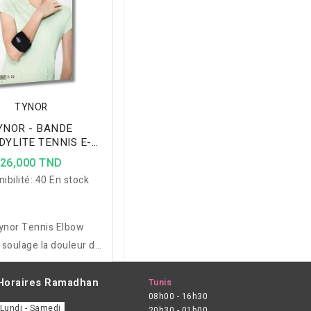
TYNOR
YNOR - BANDE
DYLITE TENNIS E-10
TAILLE M
26,000 TND
ibilité:
40 En stock
ynor Tennis Elbow
soulage la douleur du
ude grâce à une
ession ajustée, un
Horaires Ramadhan
Tunis
08h00 - 16h30
respirant et un insert
Lundi - Samedi
20h30 - 01h00