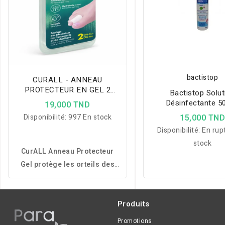
bactistop
CURALL - ANNEAU
PROTECTEUR EN GEL 2
Bactistop Solut
PIECES
Désinfectante 5
19,000 TND
Disponibilité:
997 En stock
15,000 TN
Disponibilité:
En rup
stock
CurALL Anneau Protecteur
Gel protège les orteils des
frottements, soulage les
durillons et hydrate la peau
pour un confort quotidien.
Produits
Promotions