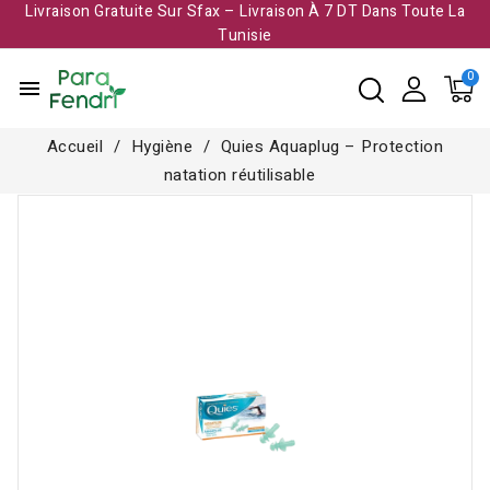
Livraison Gratuite Sur Sfax – Livraison À 7 DT Dans Toute La
Tunisie​
menu
Accueil
Hygiène
Quies Aquaplug – Protection
natation réutilisable