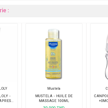
ie :
LOLY
Mustela
C
LOLY -
MUSTELA - HUILE DE
CANPOL
APRES
MASSAGE 100ML
+0MO
FANT
D
30,000 TND