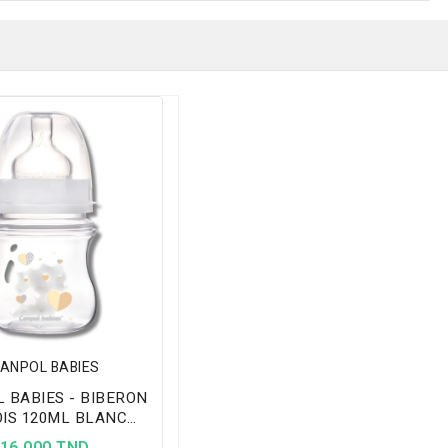
ANPOL BABIES
 BABIES - BIBERON
IS 120ML BLANC
35/216
16,000 TND