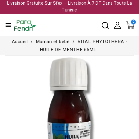
Livraison Gratuite Sur Sfax – Livraison À 7 DT Dans Toute La
Tunisie​
menu
Accueil
Maman et bébé
VITAL PHYTOTHERA -
HUILE DE MENTHE 65ML