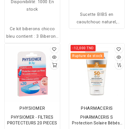
Disponibilité:
1000 En
stock
Sucette BIBS en
caoutchouc naturel,
Ce kit biberons chicco
douce, sûre et
bleu contient : 3 Biberons
hypoallergénique, offrant
Well-being 330 , 250ml et
confort et sécurité pour
-12,000 TND
150 ml 0m+ OFFERT lot
le bien-être de bébé.
Rupture de stock
de 4 tétines silicone,2
0m+ et 2 2m+ 2 sucette
physio confort en
silicone 6-16 mois et 0-
6m OFFERT
PHYSIOMER
PHARMACERIS
PHYSIOMER - FILTRES
PHARMACERIS S
PROTECTEURS 20 PIECES
Protection Solaire Bébés-
Enfants-Adultes SPF50+