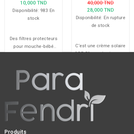
10,000 TND
40,000 TND
50ML ECRAN MINERAL
28,000 TND
Disponibilité:
983 En
Disponibilité:
En rupture
stock
de stock
Des filtres protecteurs
C'est une crème solaire
pour mouche-bébé
SPF 50 pour le visage et
Physiomer qui assurent
le corps. Elle est destiné
une hygiène optimale lors
pour les enfants et les
du nettoyage nasal de
bébés à partir de 6 mois
bébé.
Produits