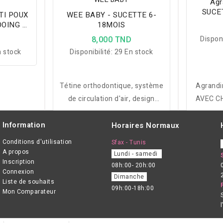
Agr
SUCE
WEE BABY - SUCETTE 6-
G
OOING +
18MOIS
RT
D
8,000 TND
Disponi
 stock
Disponibilité:
29 En stock
Tétine orthodontique, système
Agrand
de circulation d'air, design
AVEC C
ergonomique et zone
profonde pour le confort de
Information
Horaires Normaux
bébé.
Conditions d'utilisation
Sfax - Tunis
A propos
Lundi - samedi
Inscription
08h:00- 20h:00
Connexion
Dimanche
Liste de souhaits
09h:00-18h:00
Mon Comparateur