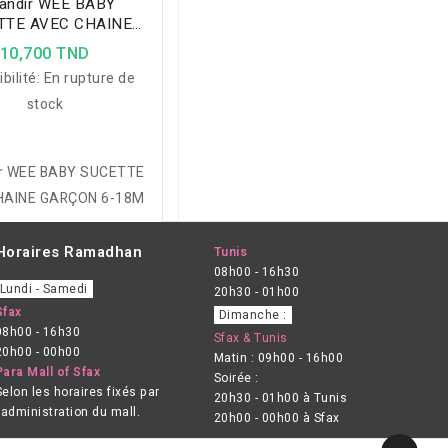
andir WEE BABY
TTE AVEC CHAINE
ARÇON 6-18M
10,700 TND
bilité:
En rupture de
stock
ir WEE BABY SUCETTE
HAINE GARÇON 6-18M
Horaires Ramadhan
Tunis
08h00 - 16h30
Lundi - Samedi
20h30 - 01h00
Sfax
Dimanche :
08h00 - 16h30
Sfax & Tunis
20h00 - 00h00
Matin : 09h00 - 16h00
Para Mall of Sfax
Soirée :
Selon les horaires fixés par
20h30 - 01h00 à Tunis
l’administration du mall.
20h00 - 00h00 à Sfax