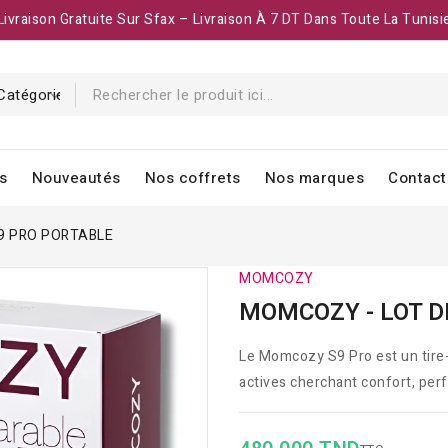
Livraison Gratuite Sur Sfax – Livraison À 7 DT Dans Toute La Tunisi
s
Nouveautés
Nos coffrets
Nos marques
Contact
S9 PRO PORTABLE
MOMCOZY
MOMCOZY - LOT DE
Le Momcozy S9 Pro est un tire-l
actives cherchant confort, perf