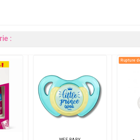
ie :
Rupture d
WEE BABY