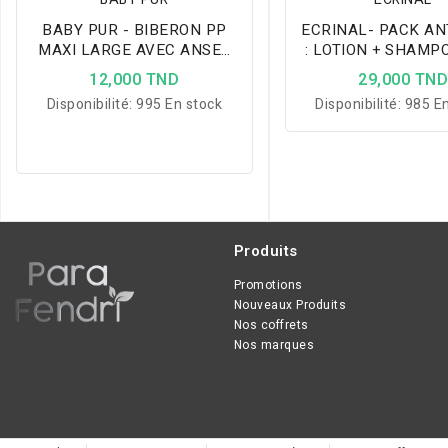
BABY PUR - BIBERON PP
ECRINAL- PACK ANTI POUX
MAXI LARGE AVEC ANSES
: LOTION + SHAMP
ET COUVERCLE TORSADE
PEIGNE OFFE
12,000 TND
29,000 TN
360ML
Disponibilité:
995 En stock
Disponibilité:
985 En
Produits
Promotions
Nouveaux Produits
Nos coffrets
Nos marques