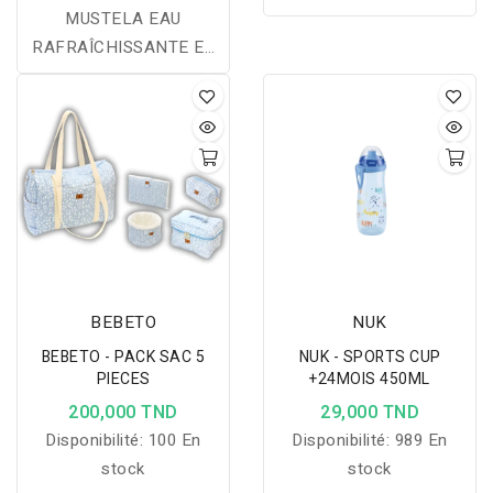
MUSTELA EAU
adhère parfaitement à la
RAFRAÎCHISSANTE ET
poitrine et assure une
COIFFANTE FLACON
extraction douce et
SPRAY 200 ML
efficace grâce à son
coussin en silicone.
BEBETO
NUK
BEBETO - PACK SAC 5
NUK - SPORTS CUP
PIECES
+24MOIS 450ML
200,000 TND
29,000 TND
Disponibilité:
100 En
Disponibilité:
989 En
stock
stock