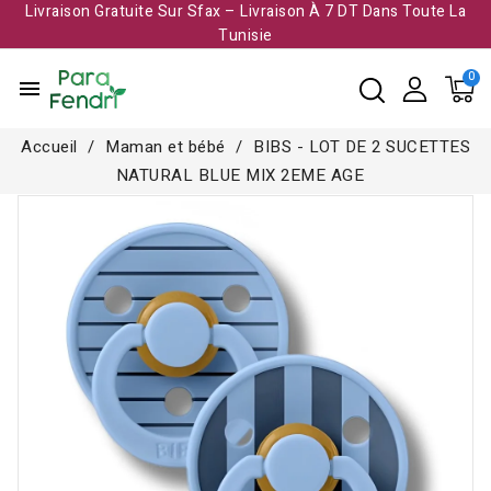
Livraison Gratuite Sur Sfax – Livraison À 7 DT Dans Toute La
Tunisie​
menu
Accueil
Maman et bébé
BIBS - LOT DE 2 SUCETTES
NATURAL BLUE MIX 2EME AGE