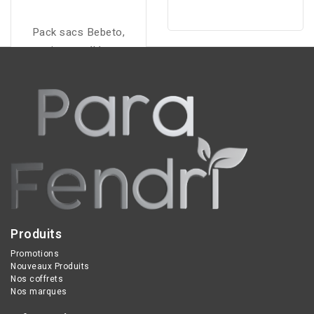
Pack sacs Bebeto,
pratique et élégant,
regroupe tous les
essentiels pour organiser
et transporter les
affaires de bébé au
quotidien.
Produits
Promotions
Nouveaux Produits
Nos coffrets
Nos marques