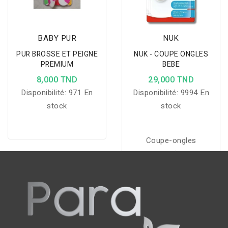
BABY PUR
NUK
PUR BROSSE ET PEIGNE
NUK - COUPE ONGLES
PREMIUM
BEBE
8,000 TND
29,000 TND
Disponibilité:
971 En
Disponibilité:
9994 En
stock
stock
Coupe-ongles
ergonomique et
hygiénique avec surface
antidérapante,
récupérateur intégré et
design en acier
inoxydable.