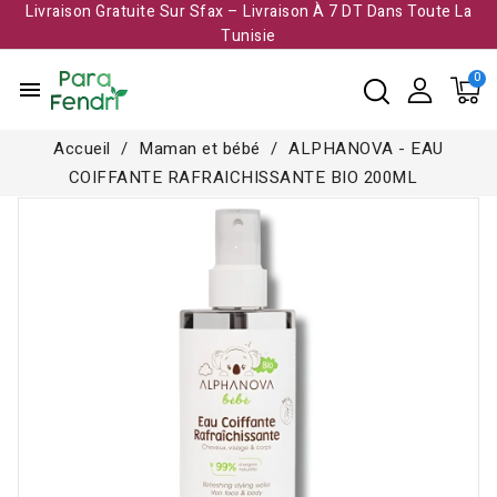
Livraison Gratuite Sur Sfax – Livraison À 7 DT Dans Toute La
Tunisie​
menu
Accueil
Maman et bébé
ALPHANOVA - EAU
COIFFANTE RAFRAICHISSANTE BIO 200ML