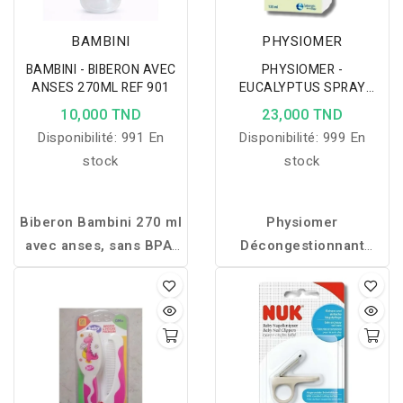
BAMBINI
PHYSIOMER
BAMBINI - BIBERON AVEC
PHYSIOMER -
ANSES 270ML REF 901
EUCALYPTUS SPRAY
135ML
10,000 TND
23,000 TND
Disponibilité:
991 En
Disponibilité:
999 En
stock
stock
Biberon Bambini 270 ml
Physiomer
avec anses, sans BPA,
Décongestionnant
conçu pour offrir une
Eucalyptus
libère le nez
tétée confortable et
bouché, purifie les voies
accompagner
nasales et procure une
l’autonomie de bébé en
fraîcheur immédiate pour
toute sécurité.
un confort respiratoire
durable.