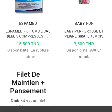
pour bébé.
ESPAMED
BABY PUR
ESPAMED - KIT OMBILICAL
BABY PUR - BROSSE ET
BEBE 5 COMPRESSES + 3
PEIGNE GIRAFE +0MOIS
FILETS
15,500 TND
7,500 TND
Disponibilité:
En rupture
Disponibilité:
980 En
de stock
stock
Filet De
Maintien +
Pansement
Ombikit
est un filet
extensible qui assure le