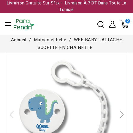
Livraison Gratuite Sur Sfax – Livraison À 7 DT Dans Toute La
Tunisie​
menu
Accueil
Maman et bébé
WEE BABY - ATTACHE
SUCETTE EN CHAINETTE
Rupture de stock