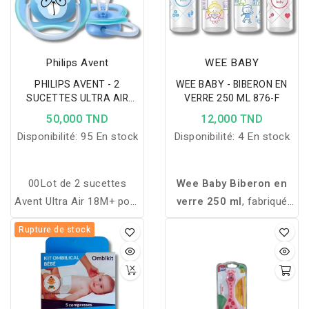
Philips Avent
WEE BABY
PHILIPS AVENT - 2
WEE BABY - BIBERON EN
SUCETTES ULTRA AIR
VERRE 250 ML 876-F
+18MOIS
50,000 TND
12,000 TND
Disponibilité:
95 En stock
Disponibilité:
4 En stock
00Lot de 2 sucettes
Wee Baby Biberon en
Avent Ultra Air 18M+ pour
verre 250 ml
, fabriqué
fille, avec tétine
en matériaux naturels
Rupture de stock
orthodontique, design
sans produits chimiques,
respirant et sans BPA,
résistant à la chaleur,
pour un confort et une
stérilisable et avec
hygiène optimale.
motifs colorés attrayants